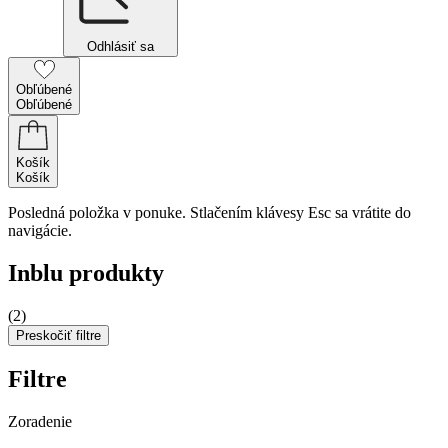
Odhlásiť sa
Obľúbené
Obľúbené
Košík
Košík
Posledná položka v ponuke. Stlačením klávesy Esc sa vrátite do
navigácie.
Inblu produkty
(2)
Preskočiť filtre
Filtre
Zoradenie