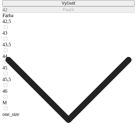
Vyčistiť
42
Použiť
Farba
42,5
43
43,5
44
45
45,5
46
M
one_size