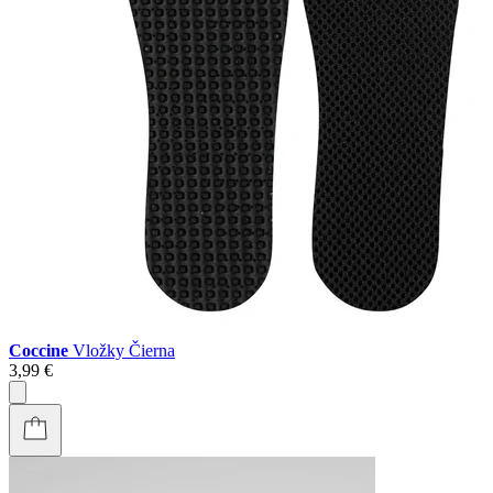
Coccine
Vložky Čierna
3,99 €