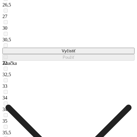
26,5
27
30
30,5
31
Vyčistiť
Použiť
32
Značka
32,5
33
34
34,5
35
35,5