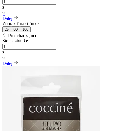
z
6
Ďalej
Zobraziť na stránke:
25
50
100
Predchádzajúce
Ste na stránke
z
6
Ďalej