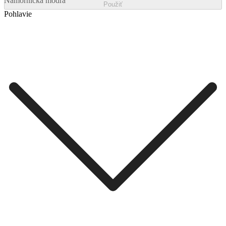
Námornícka modrá
Použiť
Pohlavie