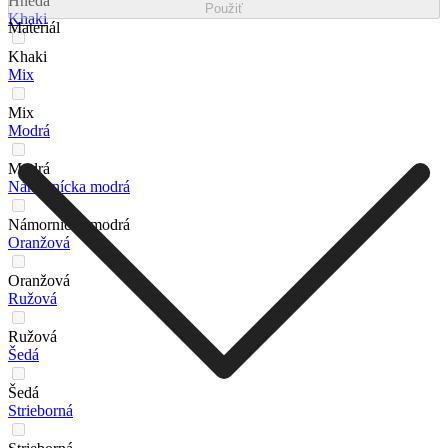
Hnedá
Použiť
Khaki
Materiál
Khaki
Mix
Mix
Modrá
Modrá
Námornícka modrá
Námornícka modrá
Oranžová
Oranžová
Ružová
Ružová
Šedá
Šedá
Strieborná