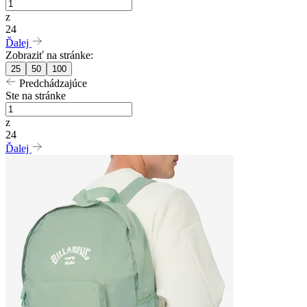
z
24
Ďalej
Zobraziť na stránke:
25
50
100
Predchádzajúce
Ste na stránke
z
24
Ďalej