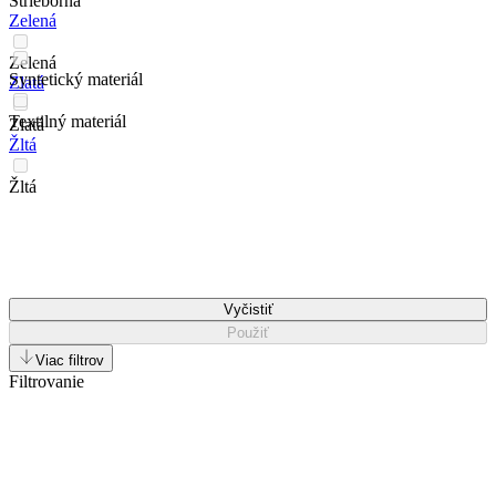
Strieborná
Zelená
Zelená
Syntetický materiál
Zlatá
Textilný materiál
Zlatá
Žltá
Žltá
Vyčistiť
Použiť
Viac filtrov
Filtrovanie