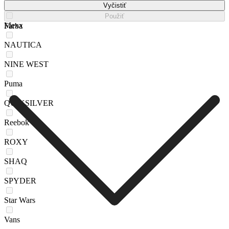
Kappa
Vyčistiť
Použiť
Mexx
Farba
NAUTICA
NINE WEST
Puma
QUIKSILVER
Reebok
ROXY
SHAQ
SPYDER
Star Wars
Vans