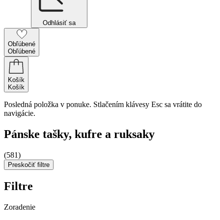
Odhlásiť sa
Obľúbené
Obľúbené
Košík
Košík
Posledná položka v ponuke. Stlačením klávesy Esc sa vrátite do
navigácie.
Pánske tašky, kufre a ruksaky
(581)
Preskočiť filtre
Filtre
Zoradenie