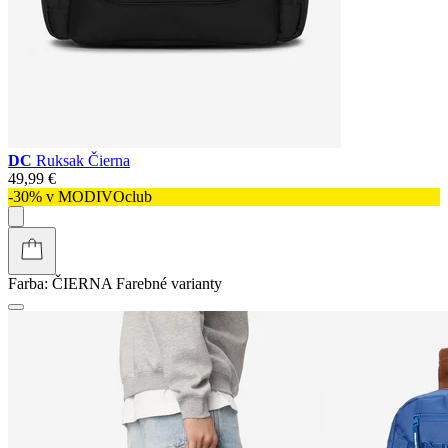
DC
Ruksak Čierna
49,99 €
-30% v MODIVOclub
Farba:
ČIERNA
Farebné varianty