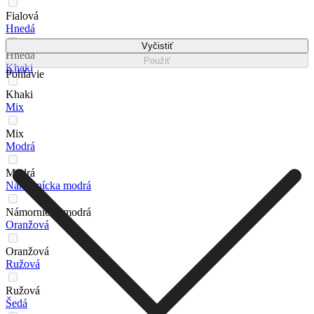
Fialová
Hnedá
Vyčistiť
Hnedá
Použiť
Khaki
Pohlavie
Khaki
Mix
Mix
Modrá
Modrá
Námornícka modrá
Námornícka modrá
Oranžová
Oranžová
Ružová
Ružová
Šedá