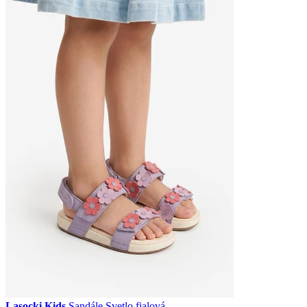
Lasocki Kids
Sandále Svetlo fialová