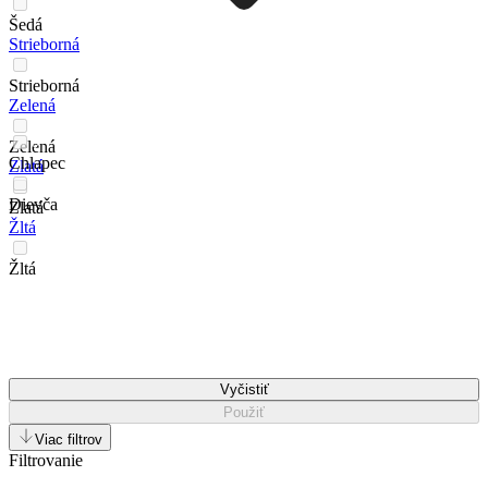
Šedá
Strieborná
Strieborná
Zelená
Zelená
Chlapec
Zlatá
Dievča
Zlatá
Žltá
Žltá
Vyčistiť
Použiť
Viac filtrov
Filtrovanie