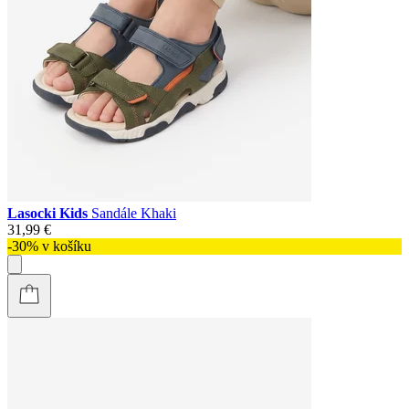
Lasocki Kids
Sandále Khaki
31,99 €
-30% v košíku