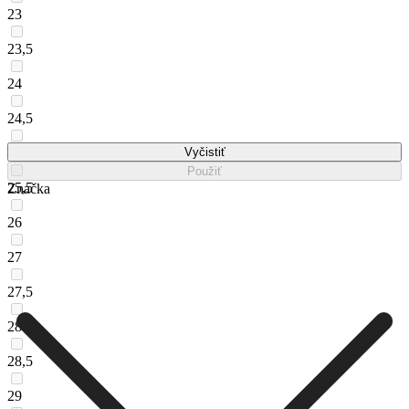
23
23,5
24
24,5
25
Vyčistiť
Použiť
25,5
Značka
26
27
27,5
28
28,5
29