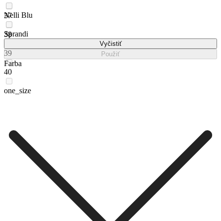
Nelli Blu
37
Sprandi
38
Vyčistiť
39
Použiť
Farba
40
one_size