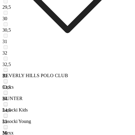
29,5
30
30,5
31
32
32,5
BEVERLY HILLS POLO CLUB
33
Crocs
33,5
HUNTER
34
Lasocki Kids
34,5
Lasocki Young
35
Mexx
36