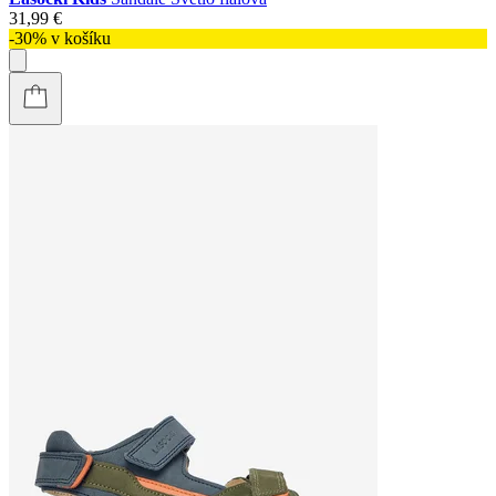
31,99 €
-30% v košíku