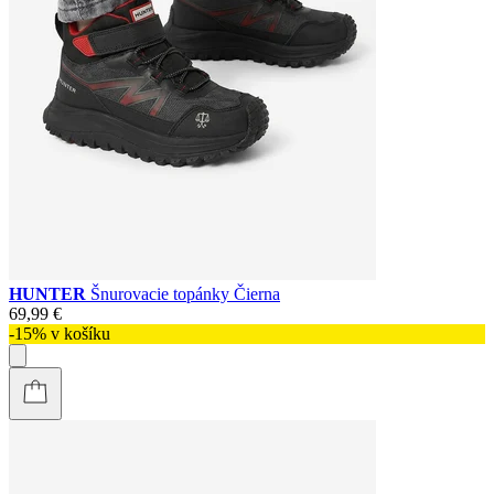
HUNTER
Šnurovacie topánky Čierna
69,99 €
-15% v košíku