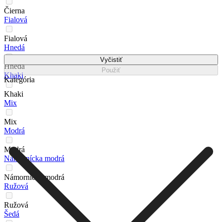
Čierna
Fialová
Fialová
Hnedá
Vyčistiť
Hnedá
Použiť
Khaki
Kategória
Khaki
Mix
Mix
Modrá
Modrá
Námornícka modrá
Námornícka modrá
Ružová
Ružová
Šedá