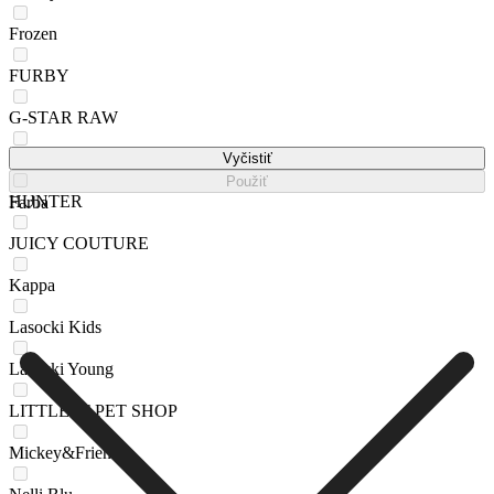
Frozen
FURBY
G-STAR RAW
Harry Potter
Vyčistiť
Použiť
HUNTER
Farba
JUICY COUTURE
Kappa
Lasocki Kids
Lasocki Young
LITTLEST PET SHOP
Mickey&Friends