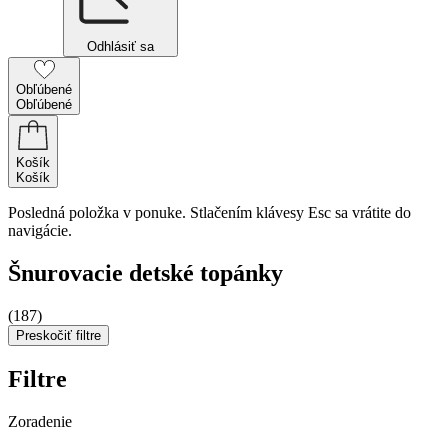
Odhlásiť sa
Obľúbené
Obľúbené
Košík
Košík
Posledná položka v ponuke. Stlačením klávesy Esc sa vrátite do
navigácie.
Šnurovacie detské topánky
(187)
Preskočiť filtre
Filtre
Zoradenie