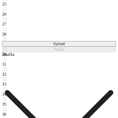
25
26
27
28
29
Vyčistiť
Použiť
30
Značka
31
32
33
34
35
36