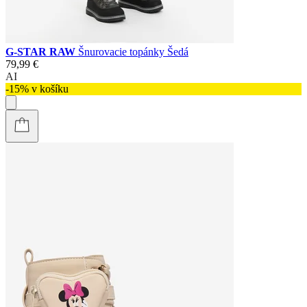
G-STAR RAW
Šnurovacie topánky Šedá
79,99 €
AI
-15% v košíku