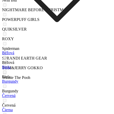
Nelli Blu
NIGHTMARE BEFORE CHRISTMAS
POWERPUFF GIRLS
QUIKSILVER
ROXY
Spiderman
Béžová
SPRANDI EARTH GEAR
Béžová
Biela
TOM&JERRY GOKKO
Biela
Winnie The Pooh
Burgundy
Burgundy
Červená
Červená
Čierna