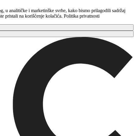
g, u analitičke i marketinške svrhe, kako bismo prilagodili sadržaj
 pristali na korišćenje kolačića. Politika privatnosti