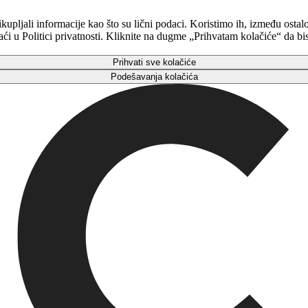
upljali informacije kao što su lični podaci. Koristimo ih, između ostalo
 u Politici privatnosti. Kliknite na dugme „Prihvatam kolačiće“ da biste
Prihvati sve kolačiće
Podešavanja kolačića