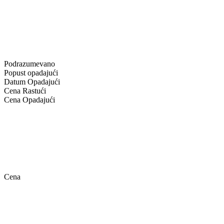
Podrazumevano
Popust opadajući
Datum Opadajući
Cena Rastući
Cena Opadajući
Cena