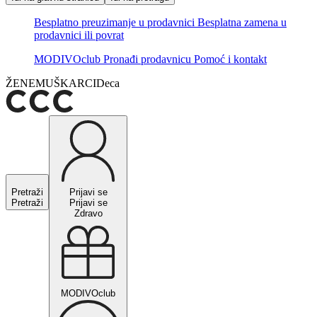
Besplatno preuzimanje u prodavnici
Besplatna zamena u
prodavnici ili povrat
MODIVOclub
Pronađi prodavnicu
Pomoć i kontakt
ŽENE
MUŠKARCI
Deca
Pretraži
Prijavi se
Pretraži
Prijavi se
Zdravo
MODIVOclub