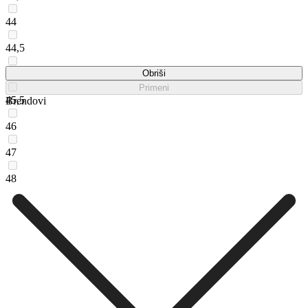
44
44,5
45
Obriši
Primeni
45,5
Brendovi
46
47
48