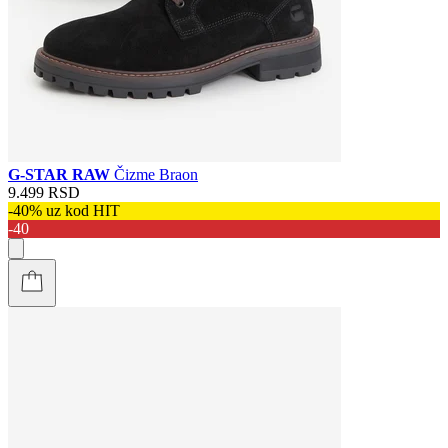
G-STAR RAW
Čizme Braon
9.499 RSD
-40% uz kod HIT
-40