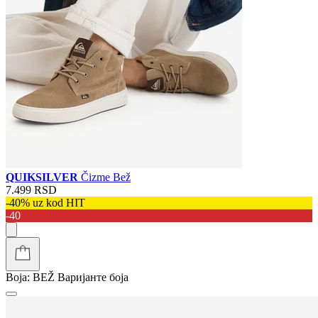
QUIKSILVER
Čizme Bež
7.499 RSD
-40% uz kod HIT
-40
Boja:
BEŽ
Варијанте боја