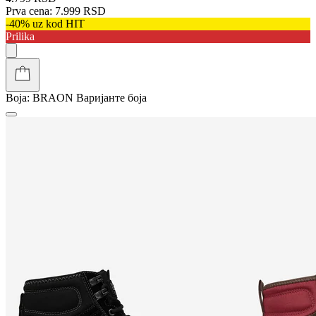
Prva cena:
7.999 RSD
-40% uz kod HIT
Prilika
Boja:
BRAON
Варијанте боја