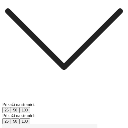
Prikaži na stranici:
25
50
100
Prikaži na stranici:
25
50
100