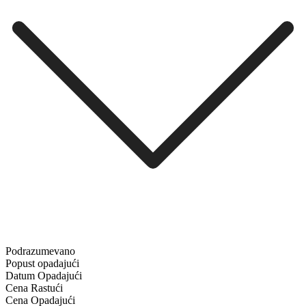
Podrazumevano
Popust opadajući
Datum Opadajući
Cena Rastući
Cena Opadajući