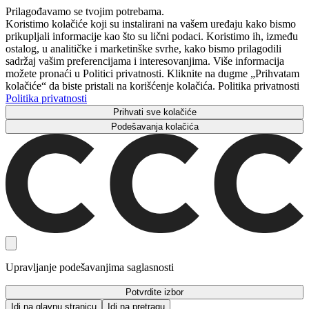
Prilagođavamo se tvojim potrebama.
Koristimo kolačiće koji su instalirani na vašem uređaju kako bismo
prikupljali informacije kao što su lični podaci. Koristimo ih, između
ostalog, u analitičke i marketinške svrhe, kako bismo prilagodili
sadržaj vašim preferencijama i interesovanjima. Više informacija
možete pronaći u Politici privatnosti. Kliknite na dugme „Prihvatam
kolačiće“ da biste pristali na korišćenje kolačića. Politika privatnosti
Politika privatnosti
Prihvati sve kolačiće
Podešavanja kolačića
Upravljanje podešavanjima saglasnosti
Potvrdite izbor
Idi na glavnu stranicu
Idi na pretragu