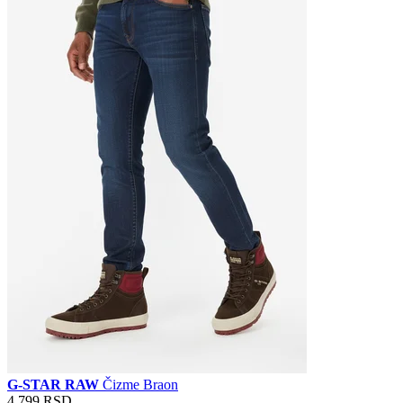
G-STAR RAW
Čizme Braon
4.799 RSD