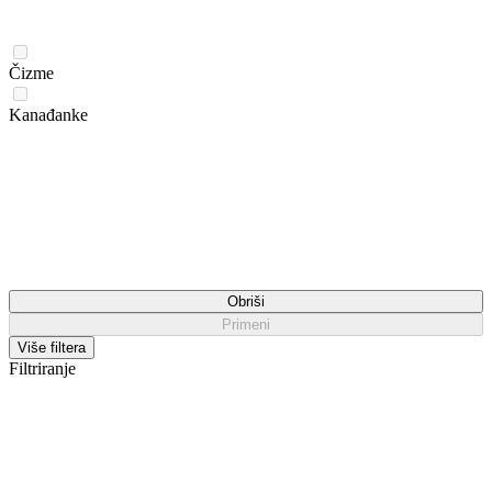
Čizme
Kanađanke
Obriši
Primeni
Više filtera
Filtriranje