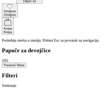
Odjavi se
Omiljeno
Omiljeno
Korpa
Korpa
Poslednja stavka u meniju. Pritisni Esc za povratak na navigaciju.
Papuče za devojčice
(50)
Preskoči filtere
Filteri
Sortiranje