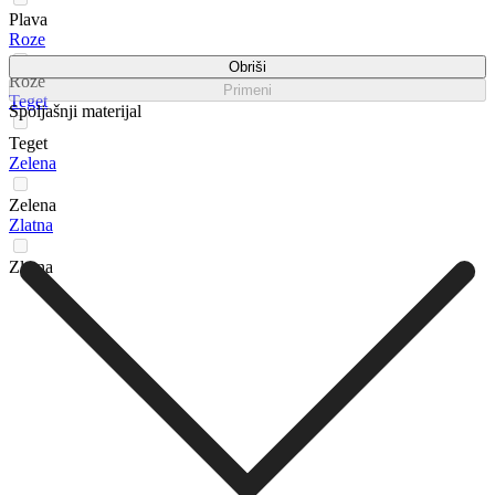
Plava
Roze
Obriši
Roze
Primeni
Teget
Spoljašnji materijal
Teget
Zelena
Zelena
Zlatna
Zlatna