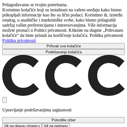
Prilagođavamo se tvojim potrebama.
Koristimo kolačiće koji su instalirani na vašem uređaju kako bismo
prikupljali informacije kao što su lični podaci. Koristimo ih, između
ostalog, u analitičke i marketinške svrhe, kako bismo prilagodili
sadržaj vašim preferencijama i interesovanjima. Više informacija
možete pronaći u Politici privatnosti. Kliknite na dugme „Prihvatam
kolačiće“ da biste pristali na korišćenje kolačića. Politika privatnosti
Politika privatnosti
Prihvati sve kolačiće
Podešavanja kolačića
Upravljanje podešavanjima saglasnosti
Potvrdite izbor
Idi na glavnu stranicu
Idi na pretragu