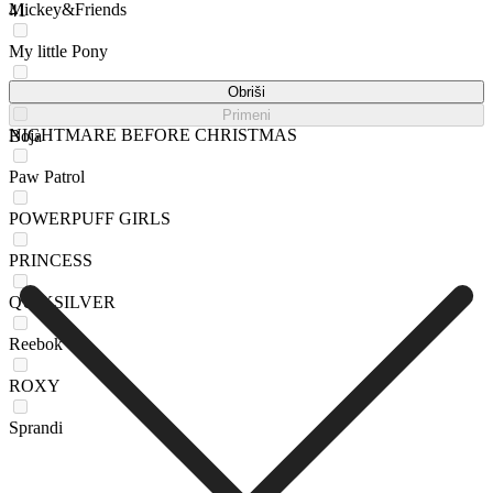
Mickey&Friends
41
My little Pony
Nelli Blu
Obriši
Primeni
NIGHTMARE BEFORE CHRISTMAS
Boja
Paw Patrol
POWERPUFF GIRLS
PRINCESS
QUIKSILVER
Reebok
ROXY
Sprandi