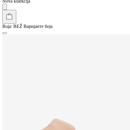
Nova kolekcija
Boja:
BEŽ
Варијанте боја