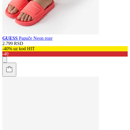
GUESS
Papuče Neon roze
2.799 RSD
-40% uz kod HIT
-40