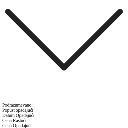
Podrazumevano
Popust opadajući
Datum Opadajući
Cena Rastući
Cena Opadajući