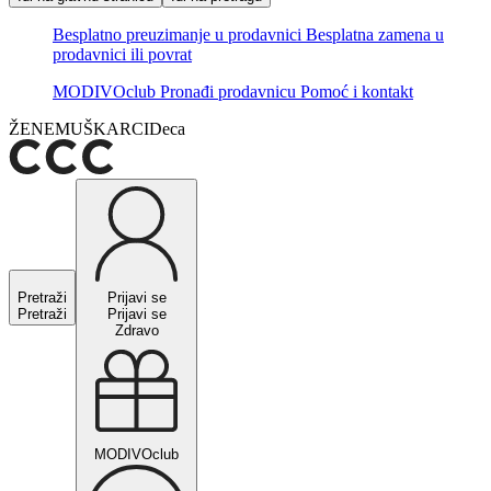
Besplatno preuzimanje u prodavnici
Besplatna zamena u
prodavnici ili povrat
MODIVOclub
Pronađi prodavnicu
Pomoć i kontakt
ŽENE
MUŠKARCI
Deca
Pretraži
Prijavi se
Pretraži
Prijavi se
Zdravo
MODIVOclub