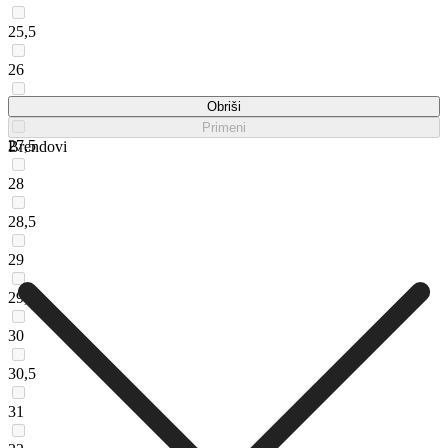
25,5
26
27
Obriši
Primeni
27,5
Brendovi
28
28,5
29
29,5
30
30,5
31