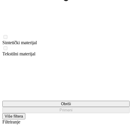
Sintetički materijal
Tekstilni materijal
Obriši
Primeni
Više filtera
Filtriranje