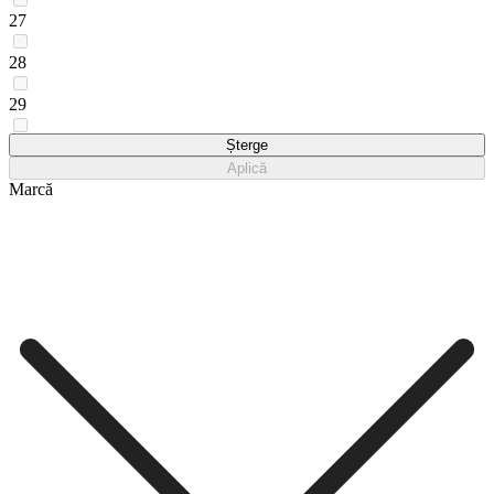
27
28
29
o_mărime
Șterge
Aplică
Marcă