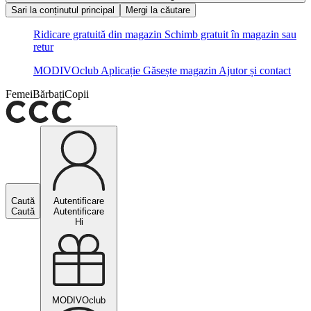
Sari la conținutul principal
Mergi la căutare
Ridicare gratuită din magazin
Schimb gratuit în magazin sau
retur
MODIVOclub
Aplicație
Găsește magazin
Ajutor și contact
Femei
Bărbați
Copii
Caută
Autentificare
Caută
Autentificare
Hi
MODIVOclub