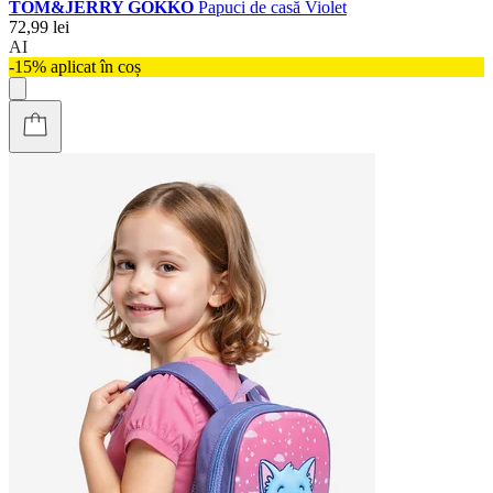
TOM&JERRY GOKKO
Papuci de casă Violet
72,99 lei
AI
-15% aplicat în coș