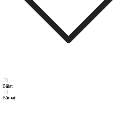
Băiat
Bărbați