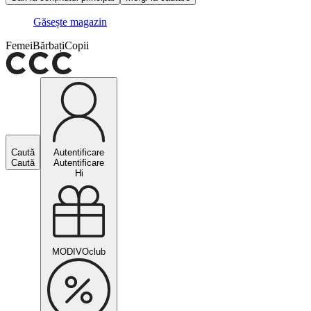
Găsește magazin
Femei
Bărbați
Copii
Caută
Autentificare
Caută
Autentificare
Hi
MODIVOclub