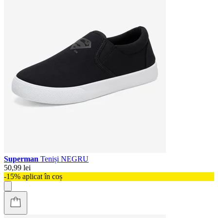
Superman
Teniși NEGRU
50,99 lei
-15% aplicat în coș