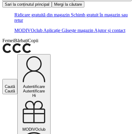
Sari la conținutul principal
Mergi la căutare
Ridicare gratuită din magazin
Schimb gratuit în magazin sau
retur
MODIVOclub
Aplicație
Găsește magazin
Ajutor și contact
Femei
Bărbați
Copii
Caută
Autentificare
Caută
Autentificare
Hi
MODIVOclub