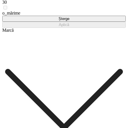
30
o_mărime
Șterge
Aplică
Marcă