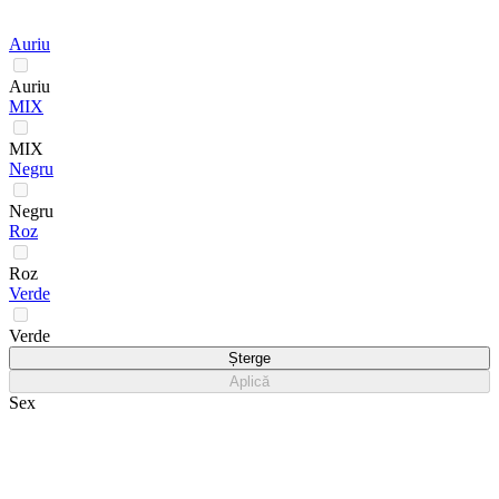
Auriu
Auriu
MIX
MIX
Negru
Negru
Roz
Roz
Verde
Verde
Șterge
Aplică
Sex