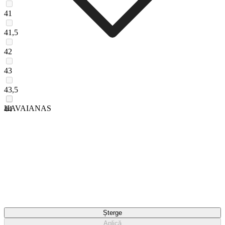
41
41,5
42
43
43,5
HAVAIANAS
44
Șterge
Aplică