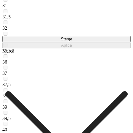
31
31,5
32
35
Șterge
Aplică
35,5
Marcă
36
37
37,5
38
39
39,5
40