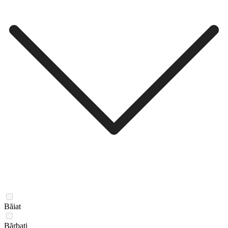
Băiat
Bărbați