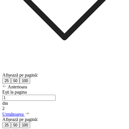
Afișează pe pagină:
25
50
100
Anterioara
Ești la pagina
din
2
Următoarea
Afișează pe pagină:
25
50
100