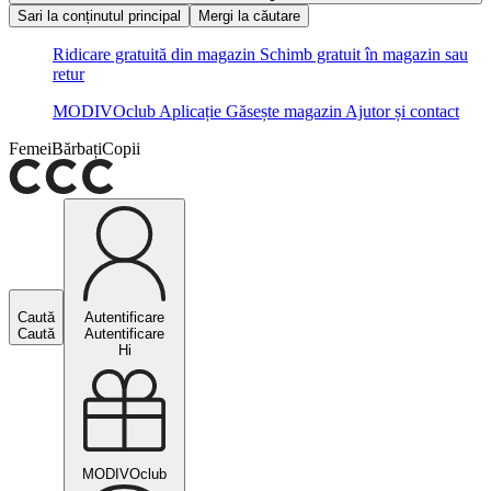
Sari la conținutul principal
Mergi la căutare
Ridicare gratuită din magazin
Schimb gratuit în magazin sau
retur
MODIVOclub
Aplicație
Găsește magazin
Ajutor și contact
Femei
Bărbați
Copii
Caută
Autentificare
Caută
Autentificare
Hi
MODIVOclub