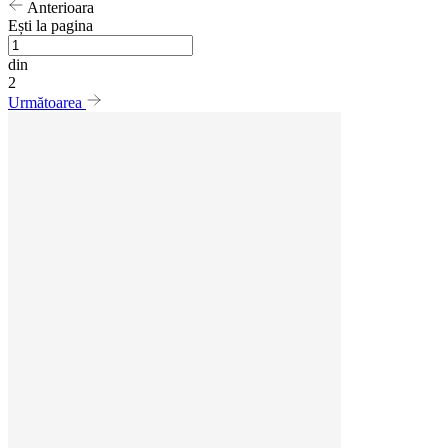
Anterioara
Ești la pagina
din
2
Următoarea