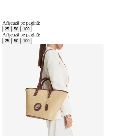
Afișează pe pagină:
25
50
100
Afișează pe pagină:
25
50
100