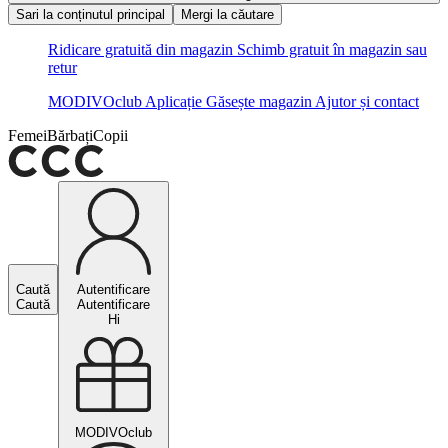
Sari la conținutul principal
Mergi la căutare
Ridicare gratuită din magazin
Schimb gratuit în magazin sau
retur
MODIVOclub
Aplicație
Găsește magazin
Ajutor și contact
Femei
Bărbați
Copii
Caută
Autentificare
Caută
Autentificare
Hi
MODIVOclub