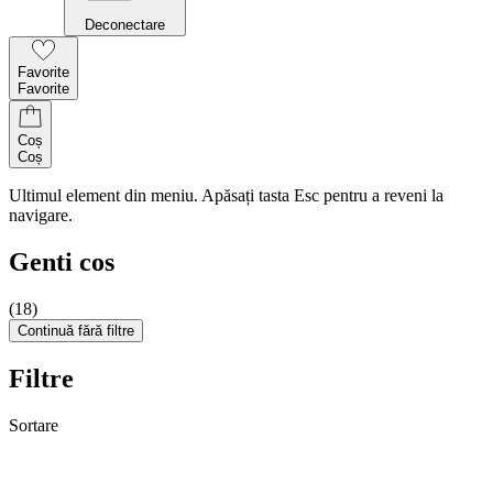
Deconectare
Favorite
Favorite
Coș
Coș
Ultimul element din meniu. Apăsați tasta Esc pentru a reveni la
navigare.
Genti cos
(18)
Continuă fără filtre
Filtre
Sortare