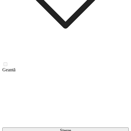
Geantă
Șterge