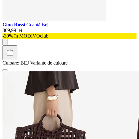
Gino Rossi
Geantă Bej
369,99 lei
-30% în MODIVOclub
Culoare:
BEJ
Variante de culoare