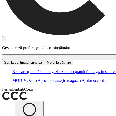
Gestionează preferințele de consimțământ
Sari la conținutul principal
Mergi la căutare
Ridicare gratuită din magazin
Schimb gratuit în magazin sau ret
MODIVOclub
Aplicație
Găsește magazin
Ajutor și contact
Femei
Bărbați
Copii