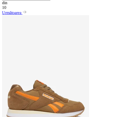
din
10
Următoarea