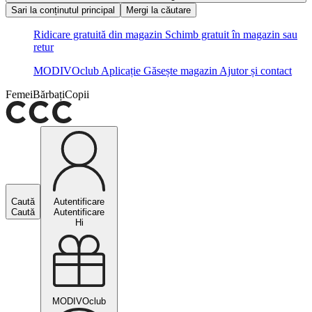
Sari la conținutul principal
Mergi la căutare
Ridicare gratuită din magazin
Schimb gratuit în magazin sau
retur
MODIVOclub
Aplicație
Găsește magazin
Ajutor și contact
Femei
Bărbați
Copii
Caută
Autentificare
Caută
Autentificare
Hi
MODIVOclub