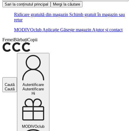
Sari la conținutul principal
Mergi la căutare
Ridicare gratuită din magazin
Schimb gratuit în magazin sau
retur
MODIVOclub
Aplicație
Găsește magazin
Ajutor și contact
Femei
Bărbați
Copii
Caută
Autentificare
Caută
Autentificare
Hi
MODIVOclub