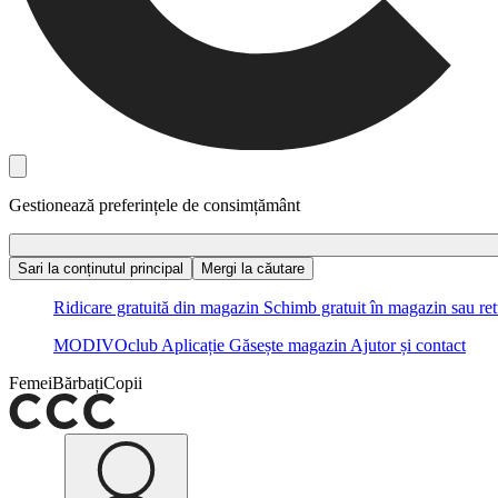
Gestionează preferințele de consimțământ
Sari la conținutul principal
Mergi la căutare
Ridicare gratuită din magazin
Schimb gratuit în magazin sau ret
MODIVOclub
Aplicație
Găsește magazin
Ajutor și contact
Femei
Bărbați
Copii