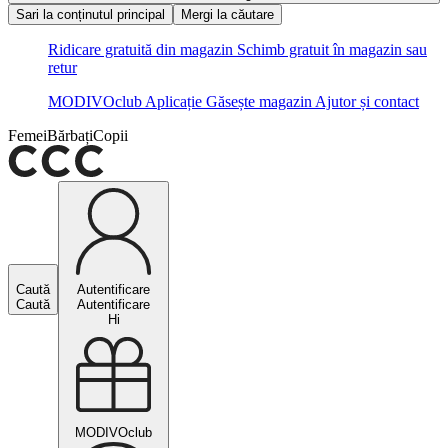
Sari la conținutul principal
Mergi la căutare
Ridicare gratuită din magazin
Schimb gratuit în magazin sau
retur
MODIVOclub
Aplicație
Găsește magazin
Ajutor și contact
Femei
Bărbați
Copii
Caută
Autentificare
Caută
Autentificare
Hi
MODIVOclub