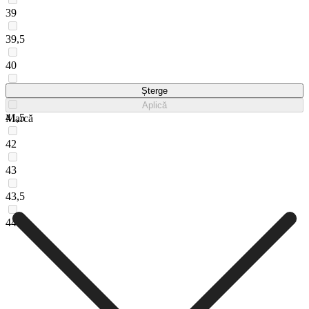
39
39,5
40
41
Șterge
Aplică
41,5
Marcă
42
43
43,5
44