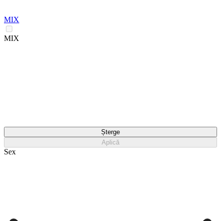
MIX
MIX
Șterge
Aplică
Sex