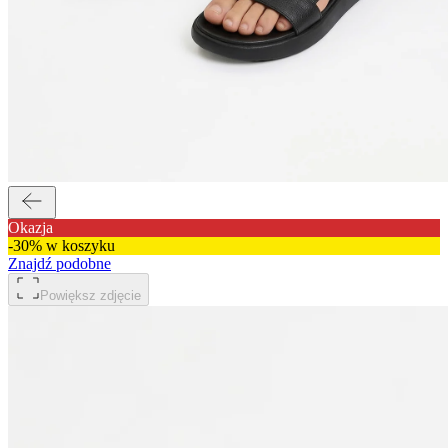
Okazja
-30% w koszyku
Znajdź podobne
Powiększ zdjęcie