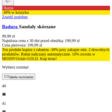
Okazja
-30% w koszyku
Znajdź podobne
Badura
Sandały skórzane
99,99 zł
Najniższa cena z 30 dni przed obniżką:
199,99 zł
Cena pierwsza:
199,99 zł
Ten produkt kupisz z rabatem -30% przy zakupie min. 2 dowolnych
produktów. Rabat naliczany automatycznie. 10% zwrotu w
MODIVOclub GOLD. Kup teraz!
Wybierz rozmiar
:
Tabela rozmiarów
40
41