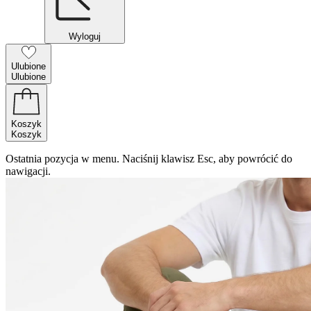
Wyloguj
Ulubione
Ulubione
Koszyk
Koszyk
Ostatnia pozycja w menu. Naciśnij klawisz Esc, aby powrócić do
nawigacji.