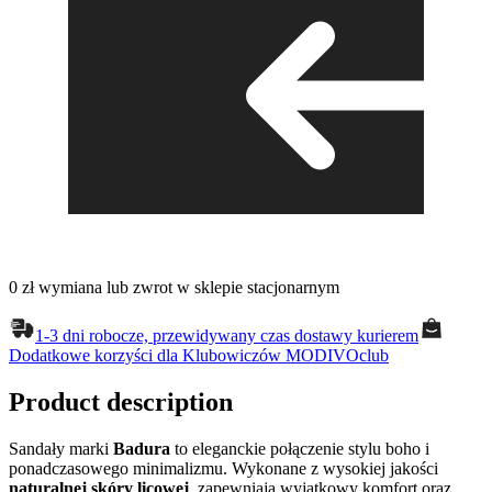
0 zł wymiana lub zwrot w sklepie stacjonarnym
1-3 dni robocze, przewidywany czas dostawy kurierem
Dodatkowe korzyści dla Klubowiczów MODIVOclub
Product description
Sandały marki
Badura
to eleganckie połączenie stylu boho i
ponadczasowego minimalizmu. Wykonane z wysokiej jakości
naturalnej skóry licowej
, zapewniają wyjątkowy komfort oraz