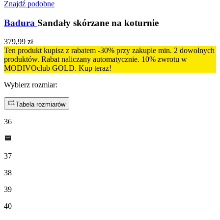
Znajdź podobne
Badura
Sandały skórzane na koturnie
379,99 zł
Ten produkt kupisz z rabatem -30% przy zakupie min. 2 dowolnych
produktów. Rabat naliczany automatycznie. 10% zwrotu w
MODIVOclub GOLD. Kup teraz!
Wybierz rozmiar
:
Tabela rozmiarów
36
37
38
39
40