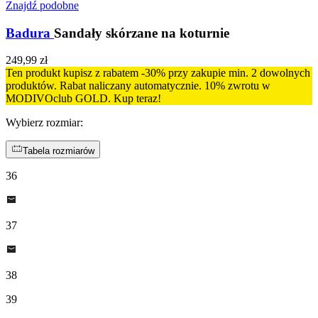
Znajdź podobne
Badura
Sandały skórzane na koturnie
249,99 zł
Ten produkt kupisz z rabatem -30% przy zakupie min. 2 dowolnych
produktów. Rabat naliczany automatycznie. 10% zwrotu w
MODIVOclub GOLD. Kup teraz!
Wybierz rozmiar
:
Tabela rozmiarów
36
37
38
39