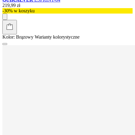
219,99 zł
-30% w koszyku
Kolor:
Brązowy
Warianty kolorystyczne