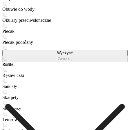
Obuwie do wody
Okulary przeciwsłoneczne
Plecak
Plecak podróżny
Półbuty
Wyczyść
Zastosuj
Portfel
Kolor
Rękawiczki
Sandały
Skarpety
Sneakersy
Tenisówki