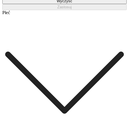
Wyczyść
Zastosuj
Płeć