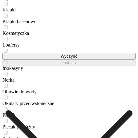
Klapki
Klapki basenowe
Kosmetyczka
Loafersy
Lordsy
Wyczyść
Zastosuj
Mokasyny
Płeć
Nerka
Obuwie do wody
Okulary przeciwsłoneczne
Plecak
Plecak podróżny