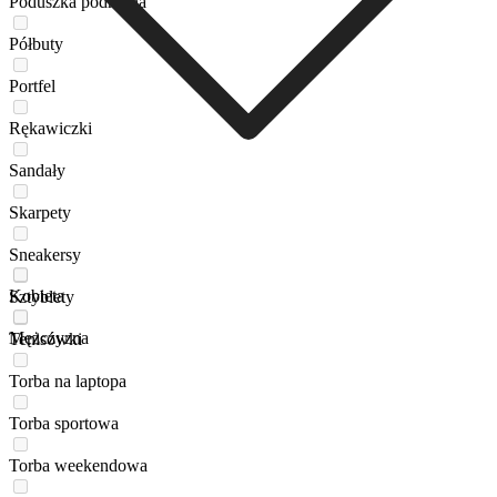
Poduszka podróżna
Półbuty
Portfel
Rękawiczki
Sandały
Skarpety
Sneakersy
Kobieta
Sztyblety
Mężczyzna
Tenisówki
Torba na laptopa
Torba sportowa
Torba weekendowa