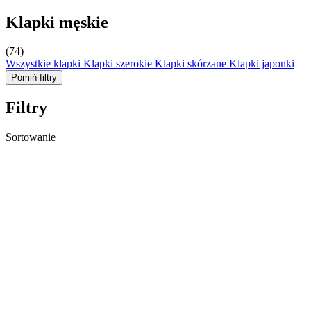
Klapki męskie
(74)
Wszystkie klapki
Klapki szerokie
Klapki skórzane
Klapki japonki
Pomiń filtry
Filtry
Sortowanie