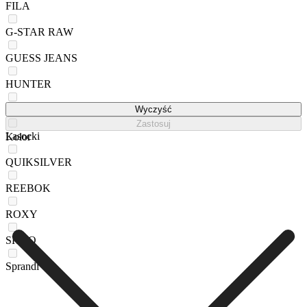
FILA
G-STAR RAW
GUESS JEANS
HUNTER
KAPPA
Wyczyść
Zastosuj
Lasocki
Kolor
QUIKSILVER
REEBOK
ROXY
SHAQ
Sprandi