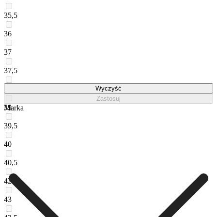
35,5
36
37
37,5
38
Wyczyść
Zastosuj
39
Marka
39,5
40
40,5
42
43