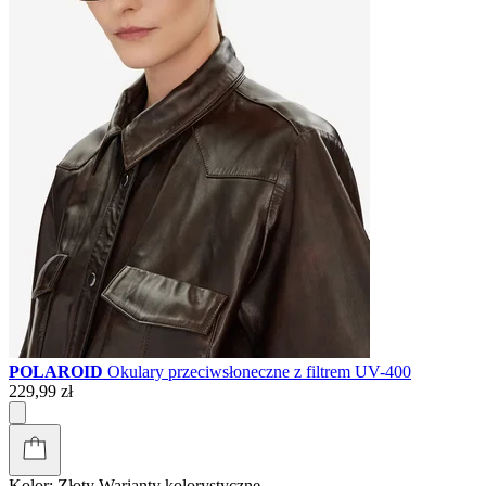
POLAROID
Okulary przeciwsłoneczne z filtrem UV-400
229,99 zł
Kolor:
Złoty
Warianty kolorystyczne