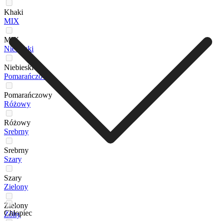
Khaki
MIX
MIX
Niebieski
Niebieski
Pomarańczowy
Pomarańczowy
Różowy
Różowy
Srebrny
Srebrny
Szary
Szary
Zielony
Zielony
Chłopiec
Żółty