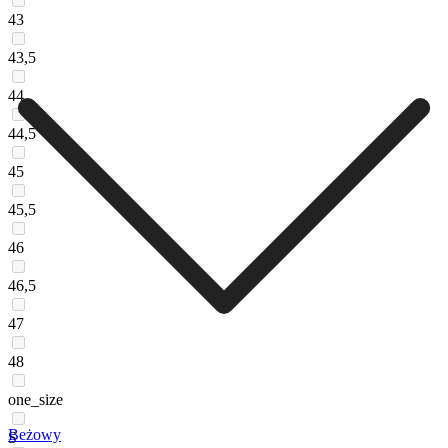
43
43,5
44
44,5
45
45,5
46
46,5
47
48
one_size
Beżowy
S