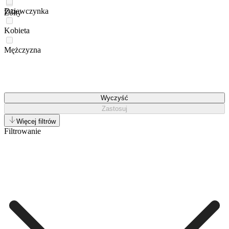
Dziewczynka
Żółty
Kobieta
Mężczyzna
Wyczyść
Zastosuj
Więcej filtrów
Filtrowanie