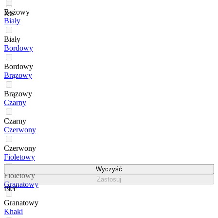
Beżowy
XS
Biały
Biały
Bordowy
Bordowy
Brązowy
Brązowy
Czarny
Czarny
Czerwony
Czerwony
Fioletowy
Wyczyść
Fioletowy
Zastosuj
Granatowy
Płeć
Granatowy
Khaki