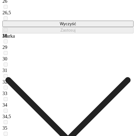
26
26,5
27
Wyczyść
Zastosuj
28
Marka
29
30
31
32
33
34
34,5
35