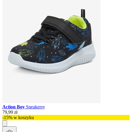
Action Boy
Sneakersy
79,99 zł
-15% w koszyku