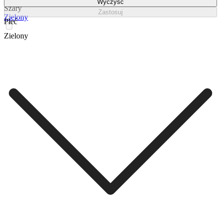
Wyczyść
Szary
Zastosuj
Zielony
Płeć
Zielony