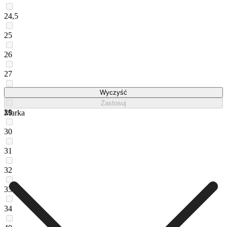
24,5
25
26
27
28
Wyczyść
Zastosuj
29
Marka
30
31
32
33
34