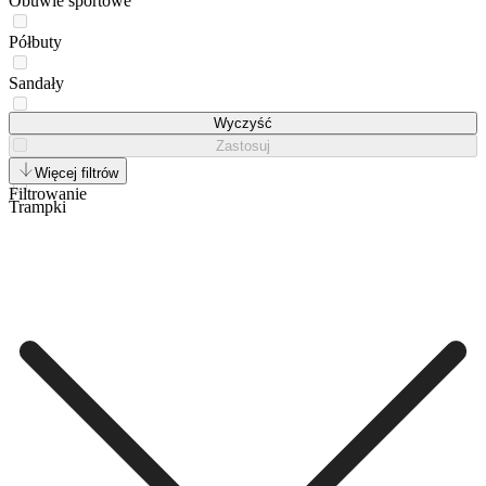
Obuwie sportowe
Półbuty
Sandały
Sneakersy
Wyczyść
Zastosuj
Tenisówki
Więcej filtrów
Filtrowanie
Trampki