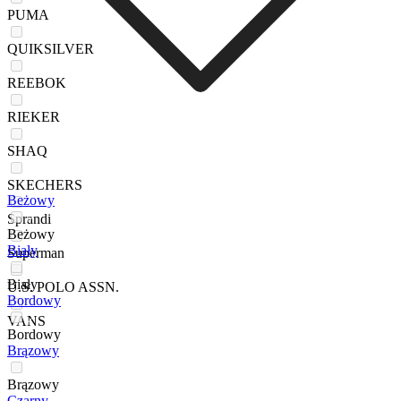
PUMA
QUIKSILVER
REEBOK
RIEKER
SHAQ
SKECHERS
Beżowy
Sprandi
Beżowy
Biały
Superman
Biały
U.S. POLO ASSN.
Bordowy
VANS
Bordowy
Brązowy
Brązowy
Czarny