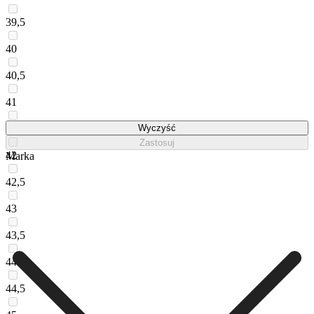
39,5
40
40,5
41
41,5
Wyczyść
Zastosuj
42
Marka
42,5
43
43,5
44
44,5