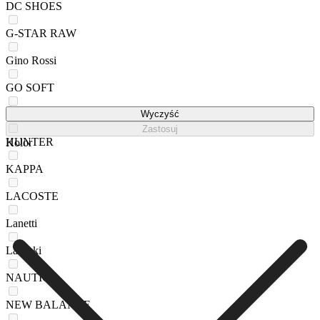
DC SHOES
G-STAR RAW
Gino Rossi
GO SOFT
GUESS JEANS
Wyczyść
Zastosuj
HUNTER
Kolor
KAPPA
LACOSTE
Lanetti
Lasocki
NAUTICA
NEW BALANCE