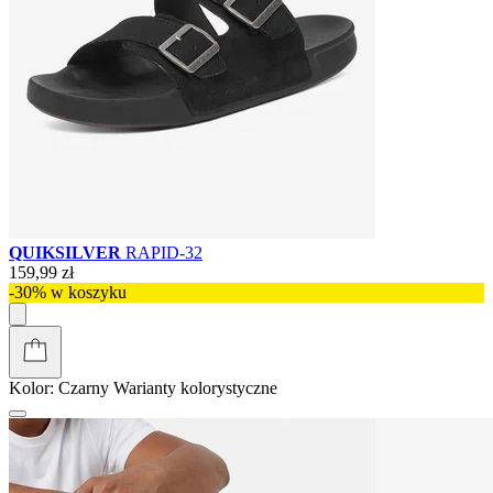
QUIKSILVER
RAPID-32
159,99 zł
-30% w koszyku
Kolor:
Czarny
Warianty kolorystyczne