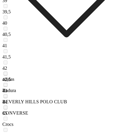
39
39,5
40
40,5
41
41,5
42
adidas
42,5
Badura
43
BEVERLY HILLS POLO CLUB
44
CONVERSE
45
Crocs