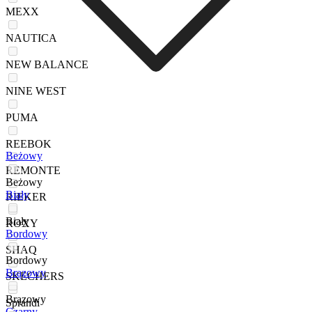
MEXX
NAUTICA
NEW BALANCE
NINE WEST
PUMA
REEBOK
Beżowy
REMONTE
Beżowy
Biały
RIEKER
Biały
ROXY
Bordowy
SHAQ
Bordowy
Brązowy
SKECHERS
Brązowy
Sprandi
Czarny