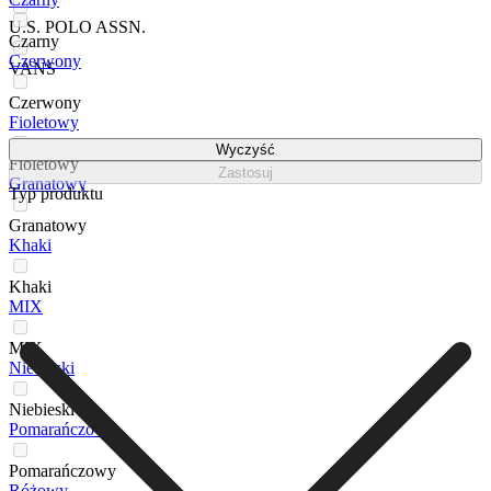
U.S. POLO ASSN.
Czarny
Czerwony
VANS
Czerwony
Fioletowy
Wyczyść
Fioletowy
Zastosuj
Granatowy
Typ produktu
Granatowy
Khaki
Khaki
MIX
MIX
Niebieski
Niebieski
Pomarańczowy
Pomarańczowy
Różowy