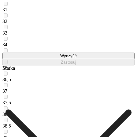
31
32
33
34
35
Wyczyść
Zastosuj
36
Marka
36,5
37
37,5
38
38,5