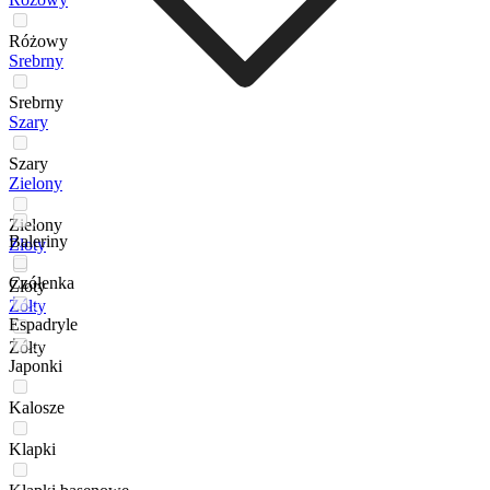
Różowy
Srebrny
Srebrny
Szary
Szary
Zielony
Zielony
Baleriny
Złoty
Czółenka
Złoty
Żółty
Espadryle
Żółty
Japonki
Kalosze
Klapki