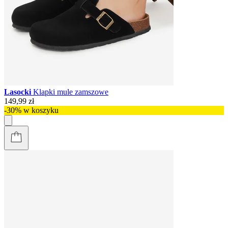
Lasocki
Klapki mule zamszowe
149,99 zł
-30% w koszyku