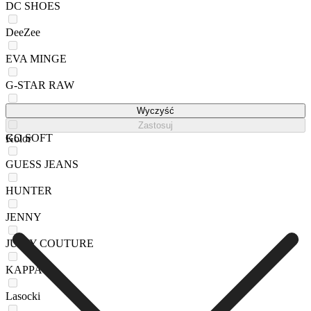
DC SHOES
DeeZee
EVA MINGE
G-STAR RAW
Gino Rossi
Wyczyść
Zastosuj
GO SOFT
Kolor
GUESS JEANS
HUNTER
JENNY
JUICY COUTURE
KAPPA
Lasocki