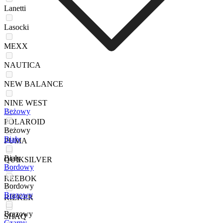
Lanetti
Lasocki
MEXX
NAUTICA
NEW BALANCE
NINE WEST
Beżowy
POLAROID
Beżowy
Biały
PUMA
Biały
QUIKSILVER
Bordowy
REEBOK
Bordowy
Brązowy
RIEKER
Brązowy
SHAQ
Czarny