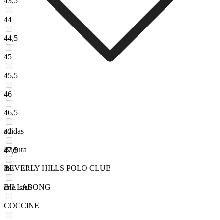
43,5
44
44,5
45
45,5
46
46,5
adidas
47
Badura
47,5
BEVERLY HILLS POLO CLUB
48
BILLABONG
one_size
COCCINE