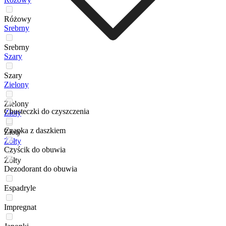
Różowy
Srebrny
Srebrny
Szary
Szary
Zielony
Zielony
Chusteczki do czyszczenia
Złoty
Czapka z daszkiem
Złoty
Żółty
Czyścik do obuwia
Żółty
Dezodorant do obuwia
Espadryle
Impregnat