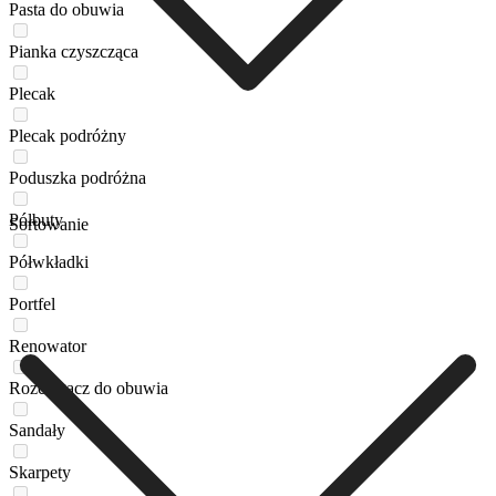
Pasta do obuwia
Pianka czyszcząca
Plecak
Plecak podróżny
Poduszka podróżna
Półbuty
Sortowanie
Półwkładki
Portfel
Renowator
Rozciągacz do obuwia
Sandały
Skarpety