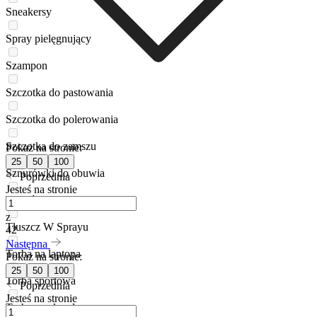
Sneakersy
Spray pielęgnujący
Szampon
Szczotka do pastowania
Szczotka do polerowania
Szczotka do zamszu
Pokaż na stronie:
25
50
100
Sznurówki do obuwia
Poprzednia
Jesteś na stronie
Tenisówki
z
Tłuszcz W Sprayu
42
Następna
Torba na laptopa
Pokaż na stronie:
25
50
100
Torba sportowa
Poprzednia
Jesteś na stronie
Torba weekendowa