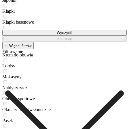
Japonki
Klapki
Klapki basenowe
Korektor do obuwia
Wyczyść
Zastosuj
Kosmetyczka
Więcej filtrów
Filtrowanie
Krem do obuwia
Lordsy
Mokasyny
Nabłyszczacz
Obuwie sportowe
Okulary przeciwsłoneczne
Pasek