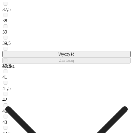
37,5
38
39
39,5
40
Wyczyść
Zastosuj
40,5
Marka
41
41,5
42
42,5
43