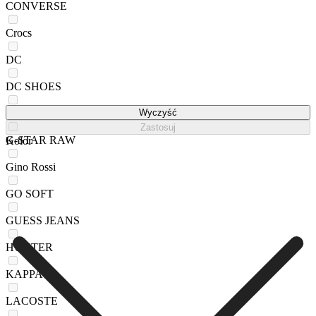
CONVERSE
Crocs
DC
DC SHOES
DeeZee
Wyczyść
Zastosuj
G-STAR RAW
Kolor
Gino Rossi
GO SOFT
GUESS JEANS
HUNTER
KAPPA
LACOSTE