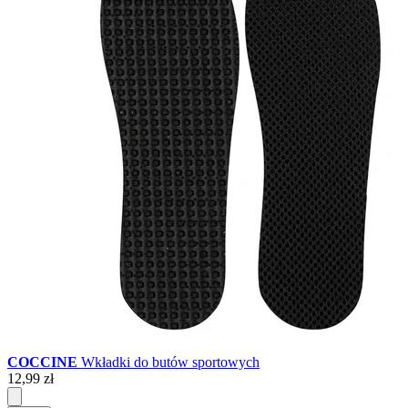
COCCINE
Wkładki do butów sportowych
12,99 zł