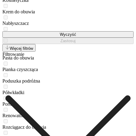
Kosmetyczka
Krem do obuwia
Nabłyszczacz
Okulary przeciwsłoneczne
Wyczyść
Zastosuj
Pasek
Więcej filtrów
Filtrowanie
Pasta do obuwia
Pianka czyszcząca
Poduszka podróżna
Półwkładki
Portfel
Renowator
Rozciągacz do obuwia