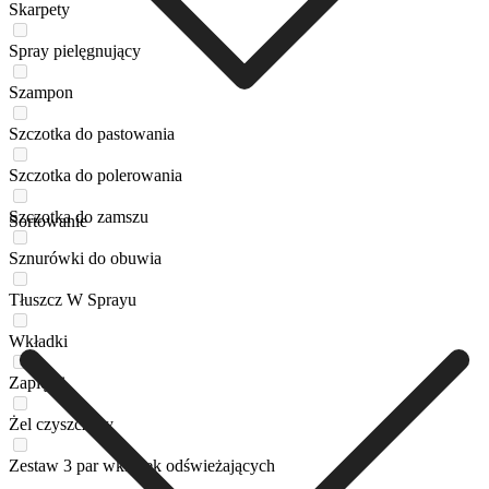
Skarpety
Spray pielęgnujący
Szampon
Szczotka do pastowania
Szczotka do polerowania
Szczotka do zamszu
Sortowanie
Sznurówki do obuwia
Tłuszcz W Sprayu
Wkładki
Zapiętki
Żel czyszczący
Zestaw 3 par wkładek odświeżających