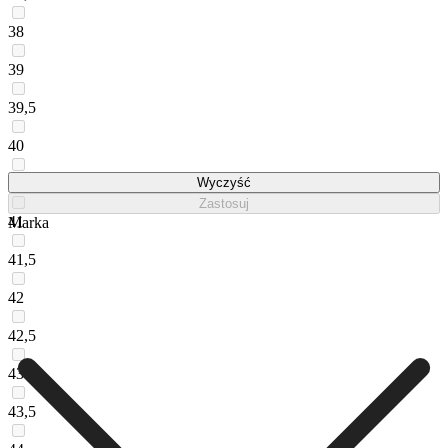
38
39
39,5
40
40,5
Wyczyść
Zastosuj
41
Marka
41,5
42
42,5
43
43,5