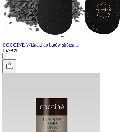
COCCINE
Wkładki do butów skórzane
15,99 zł