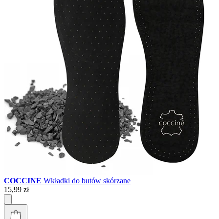
COCCINE
Wkładki do butów skórzane
15,99 zł