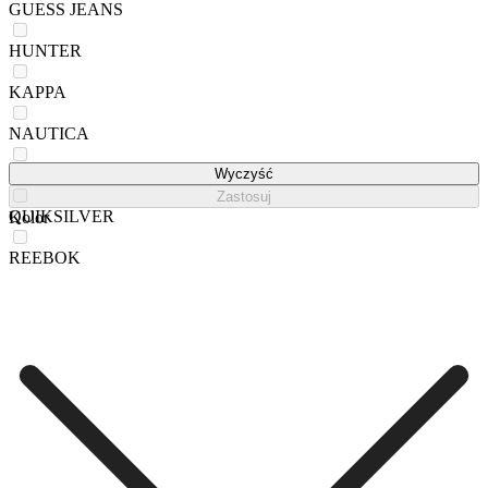
GUESS JEANS
HUNTER
KAPPA
NAUTICA
POLAROID
Wyczyść
Zastosuj
QUIKSILVER
Kolor
REEBOK