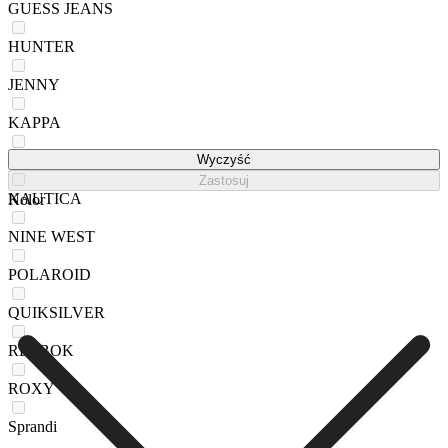
GUESS JEANS
HUNTER
JENNY
KAPPA
MEXX
Wyczyść
Zastosuj
NAUTICA
Kolor
NINE WEST
POLAROID
QUIKSILVER
REEBOK
ROXY
Sprandi