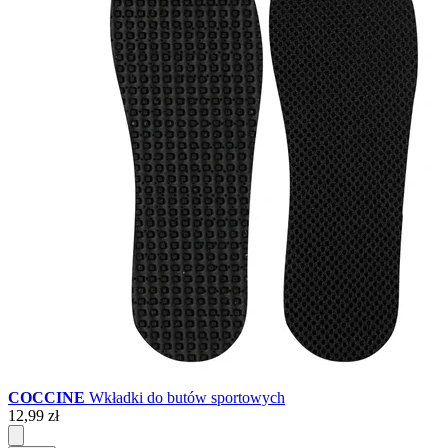
COCCINE
Wkładki do butów sportowych
12,99 zł