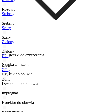
Różowy
Srebrny
Srebrny
Szary
Szary
Zielony
Zielony
Chusteczki do czyszczenia
Złoty
Czapka z daszkiem
Złoty
Żółty
Czyścik do obuwia
Żółty
Dezodorant do obuwia
Impregnat
Korektor do obuwia