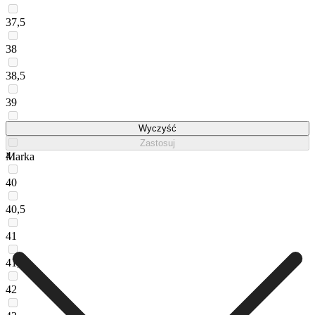
37,5
38
38,5
39
39,5
Wyczyść
Zastosuj
4
Marka
40
40,5
41
41,5
42