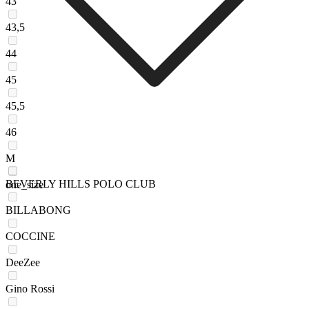
43
43,5
44
45
45,5
46
M
BEVERLY HILLS POLO CLUB
one_size
BILLABONG
COCCINE
DeeZee
Gino Rossi