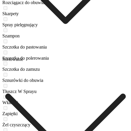
Rozciągacz do obuwia
Skarpety
Spray pielęgnujący
Szampon
Szczotka do pastowania
Szczotka do polerowania
Sortowanie
Szczotka do zamszu
Sznurówki do obuwia
Tłuszcz W Sprayu
Wkładki
Zapiętki
Żel czyszczący