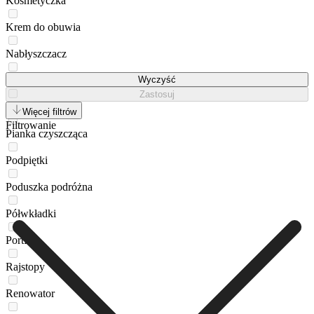
Kosmetyczka
Krem do obuwia
Nabłyszczacz
Okulary przeciwsłoneczne
Wyczyść
Zastosuj
Pasta do obuwia
Więcej filtrów
Filtrowanie
Pianka czyszcząca
Podpiętki
Poduszka podróżna
Półwkładki
Portfel
Rajstopy
Renowator