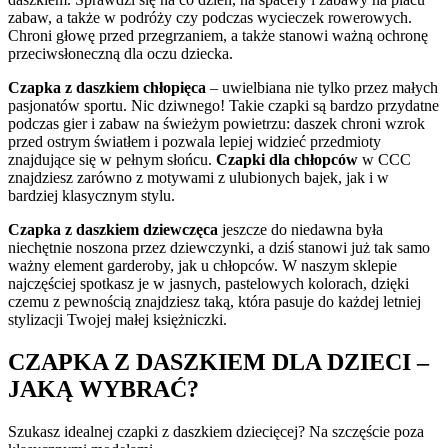
zabaw, a także w podróży czy podczas wycieczek rowerowych.
Chroni głowę przed przegrzaniem, a także stanowi ważną ochronę
przeciwsłoneczną dla oczu dziecka.
Czapka z daszkiem chłopięca
– uwielbiana nie tylko przez małych
pasjonatów sportu. Nic dziwnego! Takie czapki są bardzo przydatne
podczas gier i zabaw na świeżym powietrzu: daszek chroni wzrok
przed ostrym światłem i pozwala lepiej widzieć przedmioty
znajdujące się w pełnym słońcu.
Czapki dla chłopców
w CCC
znajdziesz zarówno z motywami z ulubionych bajek, jak i w
bardziej klasycznym stylu.
Czapka z daszkiem dziewczęca
jeszcze do niedawna była
niechętnie noszona przez dziewczynki, a dziś stanowi już tak samo
ważny element garderoby, jak u chłopców. W naszym sklepie
najczęściej spotkasz je w jasnych, pastelowych kolorach, dzięki
czemu z pewnością znajdziesz taką, która pasuje do każdej letniej
stylizacji Twojej małej księżniczki.
CZAPKA Z DASZKIEM DLA DZIECI –
JAKĄ WYBRAĆ?
Szukasz idealnej czapki z daszkiem dziecięcej? Na szczęście poza