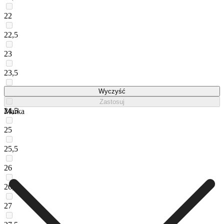
22
22,5
23
23,5
24
Wyczyść
Zastosuj
24,5
Marka
25
25,5
26
26,5
27