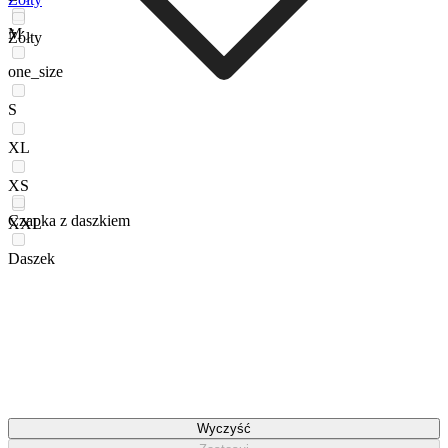
M
Żółty
one_size
S
XL
XS
Czapka z daszkiem
XXL
Daszek
Wyczyść