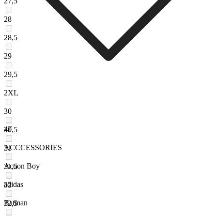
27,5
28
28,5
29
29,5
2XL
30
4F
30,5
ACCCESSORIES
31
Action Boy
31,5
adidas
32
Batman
32,5