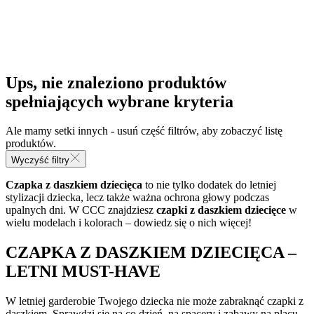
Ups, nie znaleziono produktów
spełniających wybrane kryteria
Ale mamy setki innych - usuń część filtrów, aby zobaczyć listę
produktów.
Wyczyść filtry
Czapka z daszkiem dziecięca
to nie tylko dodatek do letniej
stylizacji dziecka, lecz także ważna ochrona głowy podczas
upalnych dni. W CCC znajdziesz
czapki z daszkiem dziecięce
w
wielu modelach i kolorach – dowiedz się o nich więcej!
CZAPKA Z DASZKIEM DZIECIĘCA –
LETNI MUST-HAVE
W letniej garderobie Twojego dziecka nie może zabraknąć czapki z
daszkiem. Sprawdzi się na co dzień, na spacery i zabawy na placu