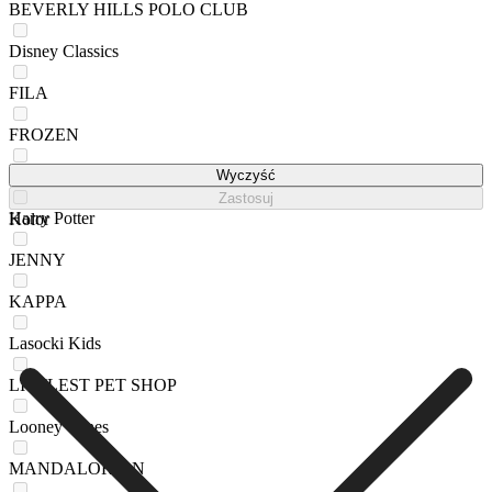
BEVERLY HILLS POLO CLUB
Disney Classics
FILA
FROZEN
FURBY
Wyczyść
Zastosuj
Harry Potter
Kolor
JENNY
KAPPA
Lasocki Kids
LITTLEST PET SHOP
Looney Tunes
MANDALORIAN