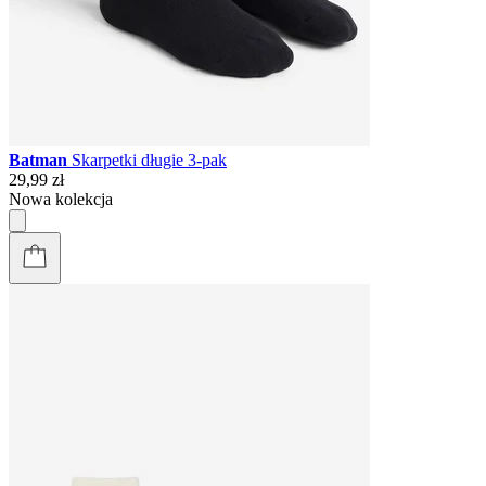
Batman
Skarpetki długie 3-pak
29,99 zł
Nowa kolekcja