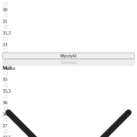
30
31
31,5
33
34
Wyczyść
Zastosuj
34,5
Marka
35
35,5
36
36,5
37