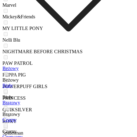
Marvel
Mickey&Friends
MY LITTLE PONY
Nelli Blu
NIGHTMARE BEFORE CHRISTMAS
PAW PATROL
Beżowy
PEPPA PIG
Beżowy
Biały
POWERPUFF GIRLS
Biały
PRINCESS
Brązowy
QUIKSILVER
Brązowy
Czarny
ROXY
Czarny
Spiderman
Czerwony