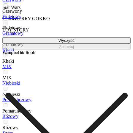
Star Wars
Czerwony
Fioletowy
TOM&JERRY GOKKO
Fioletowy
TOY STORY
Granatowy
Wyczyść
TRANSFORMERS
Granatowy
Zastosuj
Khaki
Winnie The Pooh
Typ produktu
Khaki
MIX
MIX
Niebieski
Niebieski
Pomarańczowy
Pomarańczowy
Różowy
Różowy
Szary