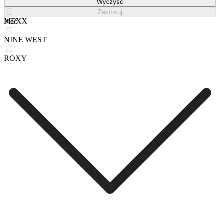
Lasocki
Wyczyść
Zastosuj
MEXX
Płeć
NINE WEST
ROXY