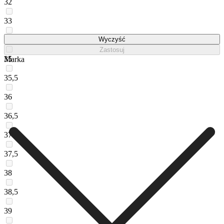
32
33
34
Wyczyść
Zastosuj
35
Marka
35,5
36
36,5
37
37,5
38
38,5
39