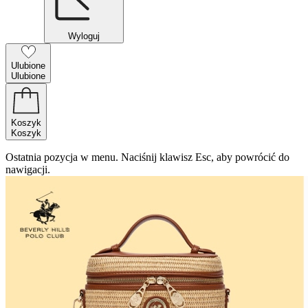
Wyloguj
Ulubione
Ulubione
Koszyk
Koszyk
Ostatnia pozycja w menu. Naciśnij klawisz Esc, aby powrócić do
nawigacji.