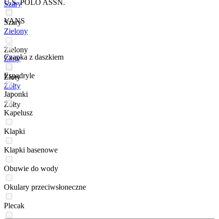
U.S. POLO ASSN.
Szary
VANS
Szary
Zielony
Zielony
Czapka z daszkiem
Złoty
Espadryle
Złoty
Żółty
Japonki
Żółty
Kapelusz
Klapki
Klapki basenowe
Obuwie do wody
Okulary przeciwsłoneczne
Plecak