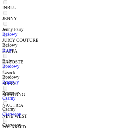
INBLU
JENNY
Jenny Fairy
Beżowy
JUICY COUTURE
Beżowy
Biały
KAPPA
Biały
LACOSTE
Bordowy
Lasocki
Bordowy
Brązowy
MEXX
Brązowy
MUSTANG
Czarny
NAUTICA
Czarny
Czerwony
NINE WEST
Czerwony
POLAROID