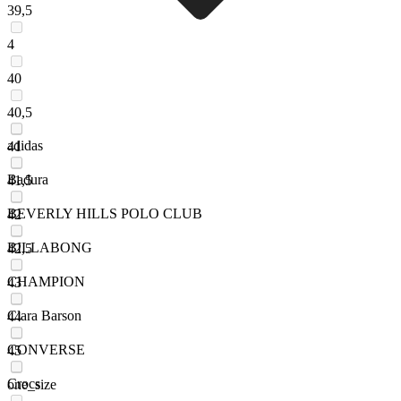
39,5
4
40
40,5
adidas
41
Badura
41,5
BEVERLY HILLS POLO CLUB
42
BILLABONG
42,5
CHAMPION
43
Clara Barson
44
CONVERSE
45
Crocs
one_size