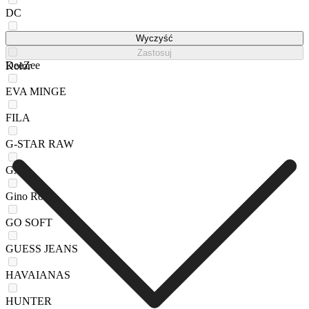
DC
DC SHOES
Wyczyść
Zastosuj
DeeZee
Kolor
EVA MINGE
FILA
G-STAR RAW
GAP
Gino Rossi
GO SOFT
GUESS JEANS
HAVAIANAS
HUNTER