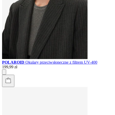
POLAROID
Okulary przeciwsłoneczne z filtrem UV-400
199,99 zł