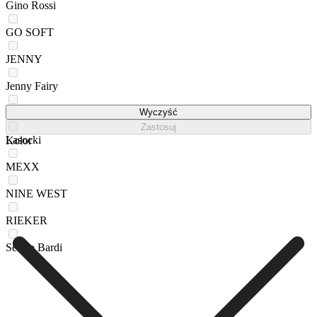
Gino Rossi
GO SOFT
JENNY
Jenny Fairy
JUICY COUTURE
Wyczyść
Zastosuj
Lasocki
Kolor
MEXX
NINE WEST
RIEKER
Sergio Bardi