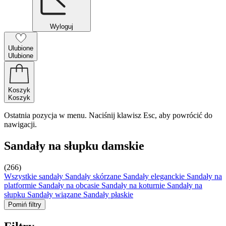
Wyloguj
Ulubione
Ulubione
Koszyk
Koszyk
Ostatnia pozycja w menu. Naciśnij klawisz Esc, aby powrócić do
nawigacji.
Sandały na słupku damskie
(266)
Wszystkie sandały
Sandały skórzane
Sandały eleganckie
Sandały na
platformie
Sandały na obcasie
Sandały na koturnie
Sandały na
słupku
Sandały wiązane
Sandały płaskie
Pomiń filtry