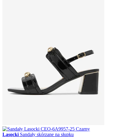
Lasocki
Sandały skórzane na słupku