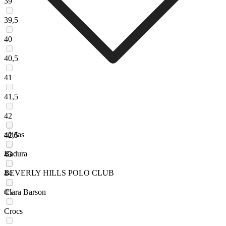
39
39,5
40
40,5
41
41,5
42
adidas
42,5
Badura
43
BEVERLY HILLS POLO CLUB
44
Clara Barson
45
Crocs