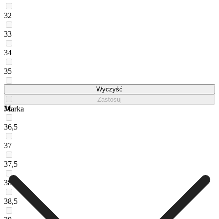
32
33
34
35
35,5
Wyczyść
Zastosuj
36
Marka
36,5
37
37,5
38
38,5