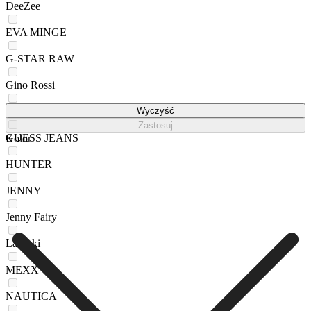
DeeZee
EVA MINGE
G-STAR RAW
Gino Rossi
GO SOFT
Wyczyść
Zastosuj
GUESS JEANS
Kolor
HUNTER
JENNY
Jenny Fairy
Lasocki
MEXX
NAUTICA