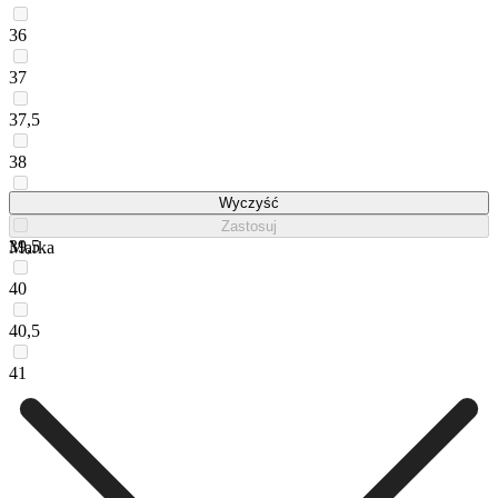
36
37
37,5
38
39
Wyczyść
Zastosuj
39,5
Marka
40
40,5
41