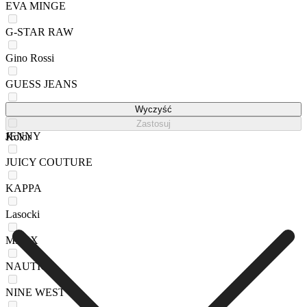
EVA MINGE
G-STAR RAW
Gino Rossi
GUESS JEANS
HUNTER
Wyczyść
Zastosuj
JENNY
Kolor
JUICY COUTURE
KAPPA
Lasocki
MEXX
NAUTICA
NINE WEST