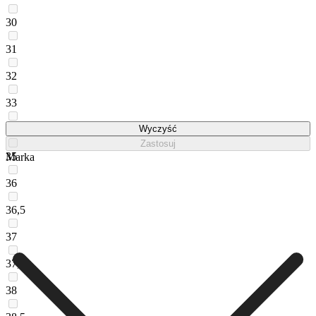
30
31
32
33
34
Wyczyść
Zastosuj
35
Marka
36
36,5
37
37,5
38