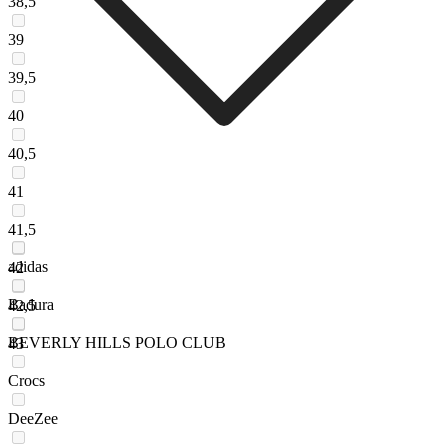
38,5
39
39,5
40
40,5
41
41,5
adidas
42
Badura
42,5
BEVERLY HILLS POLO CLUB
43
Crocs
DeeZee