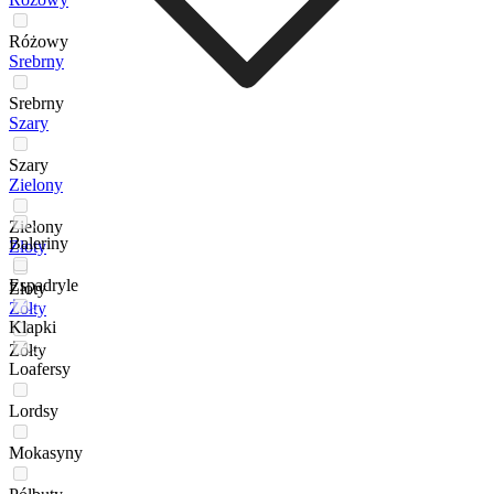
Różowy
Srebrny
Srebrny
Szary
Szary
Zielony
Zielony
Baleriny
Złoty
Espadryle
Złoty
Żółty
Klapki
Żółty
Loafersy
Lordsy
Mokasyny