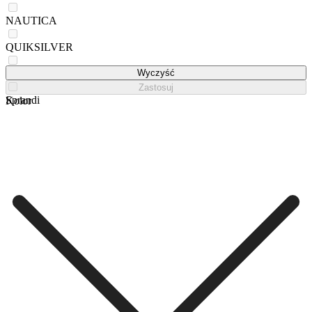
NAUTICA
QUIKSILVER
REEBOK
Wyczyść
Zastosuj
Sprandi
Kolor