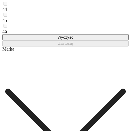
44
45
46
Wyczyść
Zastosuj
Marka