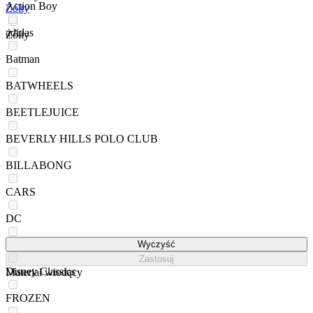
Action Boy
Żółty
adidas
Żółty
Batman
BATWHEELS
BEETLEJUICE
BEVERLY HILLS POLO CLUB
BILLABONG
CARS
DC
DC SHOES
Wyczyść
Zastosuj
Disney Classics
Materiał wiodący
FROZEN