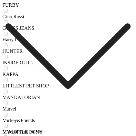
FURBY
Gino Rossi
GUESS JEANS
Harry Potter
HUNTER
INSIDE OUT 2
KAPPA
LITTLEST PET SHOP
MANDALORIAN
Marvel
Mickey&Friends
Materiał syntetyczny
MY LITTLE PONY