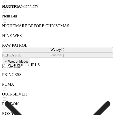
Materiał włókienniczy
NAUTICA
Nelli Blu
NIGHTMARE BEFORE CHRISTMAS
NINE WEST
PAW PATROL
Wyczyść
PEPPA PIG
Zastosuj
Więcej filtrów
POWERPUFF GIRLS
Filtrowanie
PRINCESS
PUMA
QUIKSILVER
REEBOK
ROXY