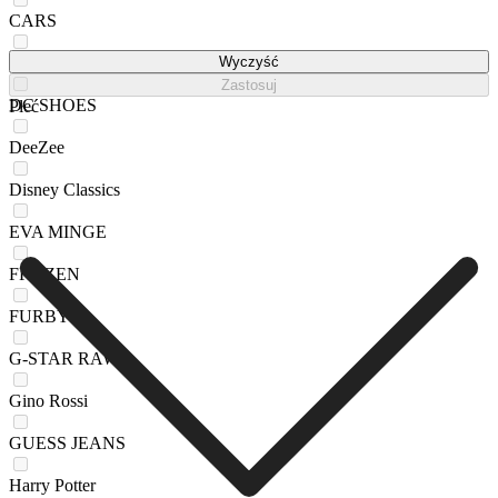
CARS
DC
Wyczyść
Zastosuj
DC SHOES
Płeć
DeeZee
Disney Classics
EVA MINGE
FROZEN
FURBY
G-STAR RAW
Gino Rossi
GUESS JEANS
Harry Potter