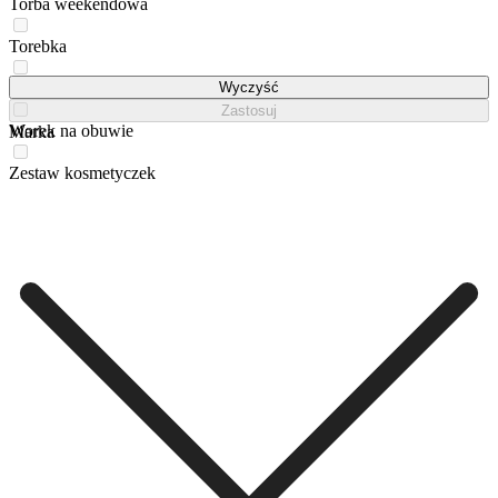
Torba weekendowa
Torebka
Walizka
Wyczyść
Zastosuj
Worek na obuwie
Marka
Zestaw kosmetyczek