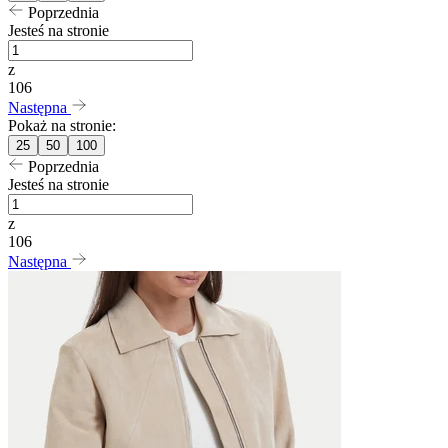
Poprzednia
Jesteś na stronie
z
106
Następna
Pokaż na stronie:
25
50
100
Poprzednia
Jesteś na stronie
z
106
Następna