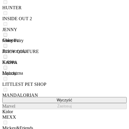
HUNTER
INSIDE OUT 2
JENNY
Chłopiec
Jenny Fairy
Dziewczynka
JUICY COUTURE
Kobieta
KAPPA
Mężczyzna
Lasocki
LITTLEST PET SHOP
MANDALORIAN
Wyczyść
Marvel
Zastosuj
Kolor
MEXX
Mickey&Friends