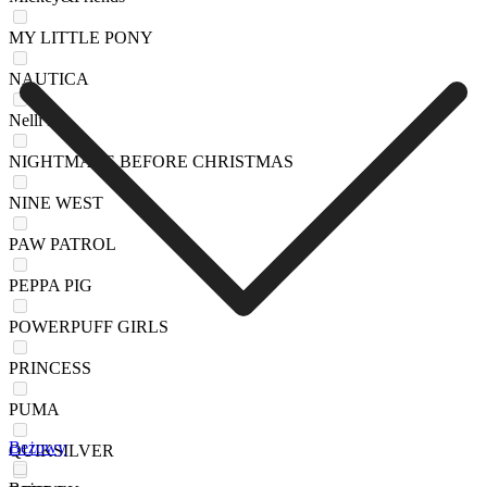
MY LITTLE PONY
NAUTICA
Nelli Blu
NIGHTMARE BEFORE CHRISTMAS
NINE WEST
PAW PATROL
PEPPA PIG
POWERPUFF GIRLS
PRINCESS
PUMA
Beżowy
QUIKSILVER