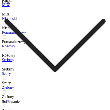
Khaki
Wish
MIX
MIX
Niebieski
Niebieski
Pomarańczowy
Pomarańczowy
Różowy
Różowy
Srebrny
Srebrny
Szary
Szary
Zielony
Zielony
Złoty
Sortowanie