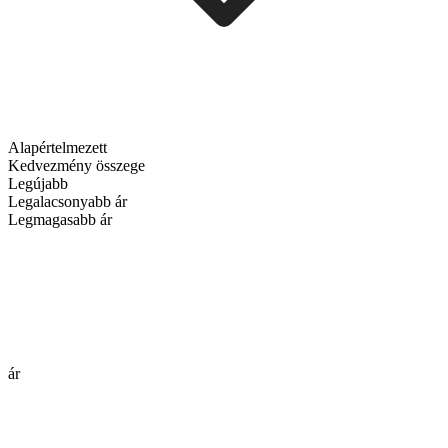
Alapértelmezett
Kedvezmény összege
Legújabb
Legalacsonyabb ár
Legmagasabb ár
ár