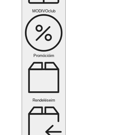
MODIVOclub
Promócióim
Rendeléseim