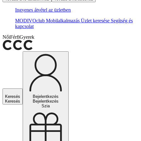
Ingyenes átvétel az üzletben
MODIVOclub
Mobilalkalmazás
Üzlet keresése
Segítség és
kapcsolat
Női
Férfi
Gyerek
Keresés
Bejelentkezés
Keresés
Bejelentkezés
Szia