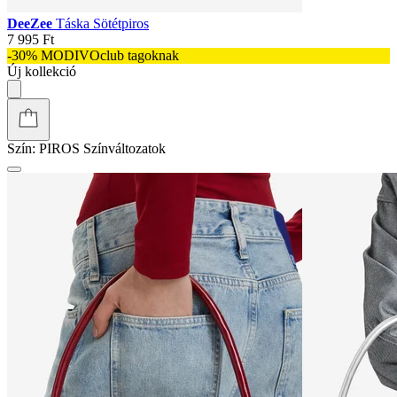
DeeZee
Táska Sötétpiros
7 995 Ft
-30% MODIVOclub tagoknak
Új kollekció
Szín:
PIROS
Színváltozatok