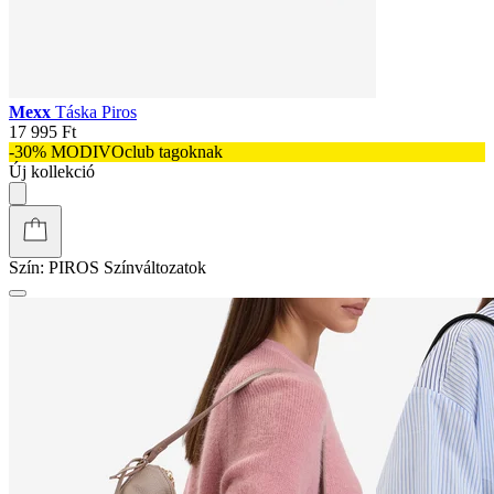
Mexx
Táska Piros
17 995 Ft
-30% MODIVOclub tagoknak
Új kollekció
Szín:
PIROS
Színváltozatok