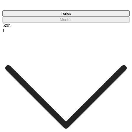
Törlés
Mentés
Szín
1