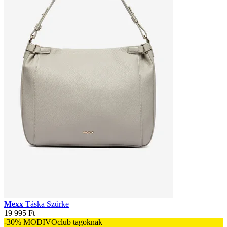
Mexx
Táska Szürke
19 995 Ft
-30% MODIVOclub tagoknak