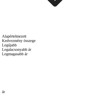
Alapértelmezett
Kedvezmény összege
Legújabb
Legalacsonyabb ár
Legmagasabb ár
ár