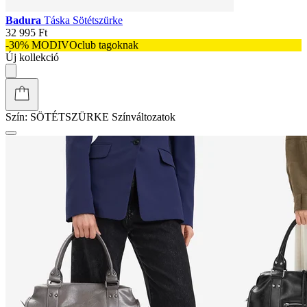
Badura
Táska Sötétszürke
32 995 Ft
-30% MODIVOclub tagoknak
Új kollekció
Szín:
SÖTÉTSZÜRKE
Színváltozatok