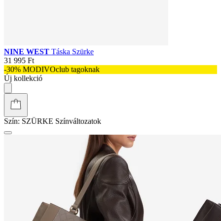
NINE WEST
Táska Szürke
31 995 Ft
-30% MODIVOclub tagoknak
Új kollekció
Szín:
SZÜRKE
Színváltozatok