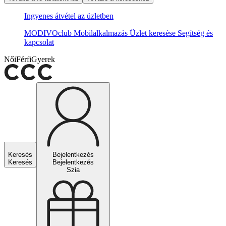
Ingyenes átvétel az üzletben
MODIVOclub
Mobilalkalmazás
Üzlet keresése
Segítség és
kapcsolat
Női
Férfi
Gyerek
Keresés
Bejelentkezés
Keresés
Bejelentkezés
Szia