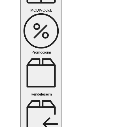
MODIVOclub
Promócióim
Rendeléseim