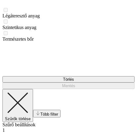
Légáteresztő anyag
Szintetikus anyag
Természetes bőr
Törlés
Mentés
Több filter
Szűrők törlése
Szűrő beállítások
1