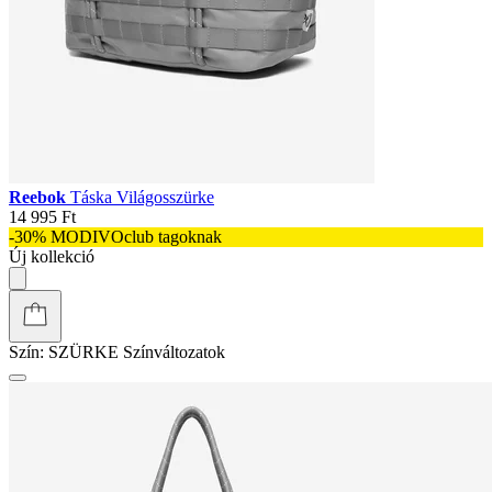
Reebok
Táska Világosszürke
14 995 Ft
-30% MODIVOclub tagoknak
Új kollekció
Szín:
SZÜRKE
Színváltozatok