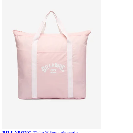
BILLABONG
Táska Világos rózsaszín