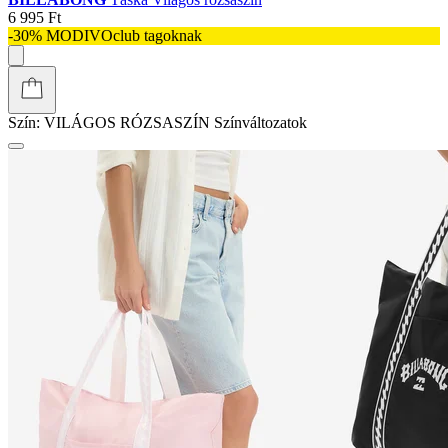
6 995 Ft
-30% MODIVOclub tagoknak
Szín:
VILÁGOS RÓZSASZÍN
Színváltozatok