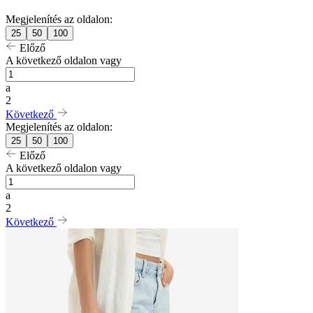
Megjelenítés az oldalon:
25
50
100
Előző
A következő oldalon vagy
a
2
Következő
Megjelenítés az oldalon:
25
50
100
Előző
A következő oldalon vagy
a
2
Következő