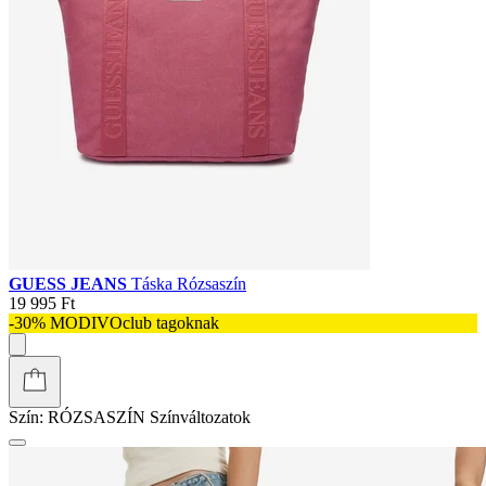
GUESS JEANS
Táska Rózsaszín
19 995 Ft
-30% MODIVOclub tagoknak
Szín:
RÓZSASZÍN
Színváltozatok