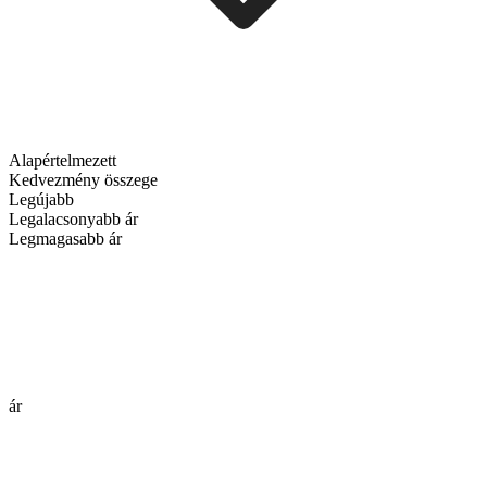
Alapértelmezett
Kedvezmény összege
Legújabb
Legalacsonyabb ár
Legmagasabb ár
ár