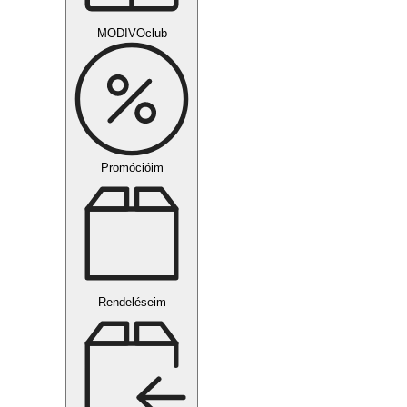
MODIVOclub
Promócióim
Rendeléseim