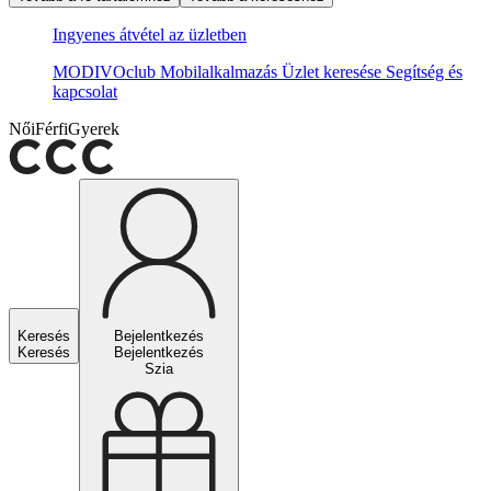
Ingyenes átvétel az üzletben
MODIVOclub
Mobilalkalmazás
Üzlet keresése
Segítség és
kapcsolat
Női
Férfi
Gyerek
Keresés
Bejelentkezés
Keresés
Bejelentkezés
Szia