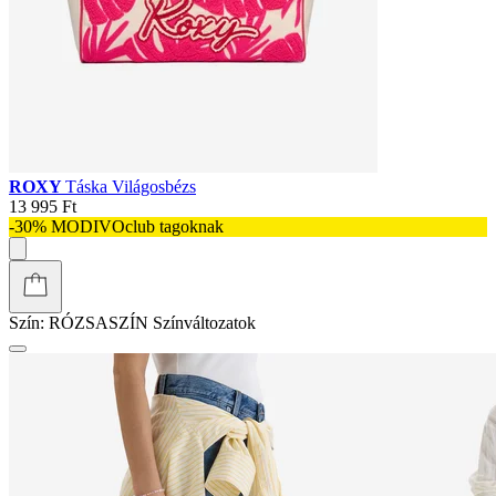
ROXY
Táska Világosbézs
13 995 Ft
-30% MODIVOclub tagoknak
Szín:
RÓZSASZÍN
Színváltozatok