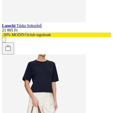
Lasocki
Táska Sokszínű
21 995 Ft
-30% MODIVOclub tagoknak