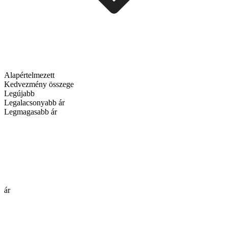
Alapértelmezett
Kedvezmény összege
Legújabb
Legalacsonyabb ár
Legmagasabb ár
ár