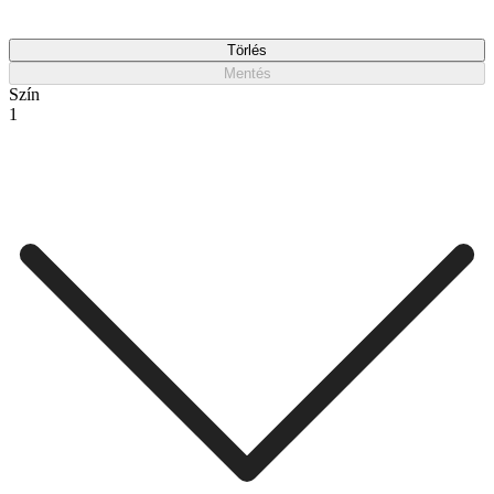
Törlés
Mentés
Szín
1