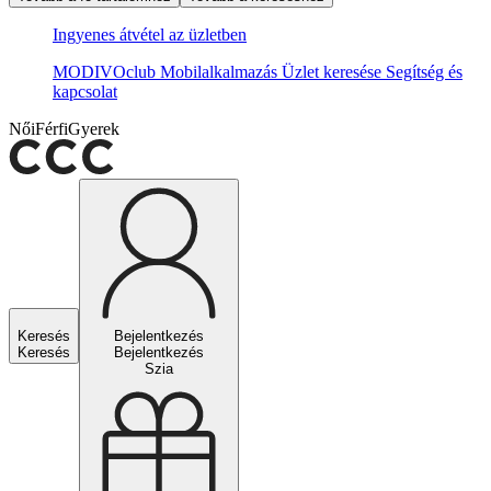
Ingyenes átvétel az üzletben
MODIVOclub
Mobilalkalmazás
Üzlet keresése
Segítség és
kapcsolat
Női
Férfi
Gyerek
Keresés
Bejelentkezés
Keresés
Bejelentkezés
Szia