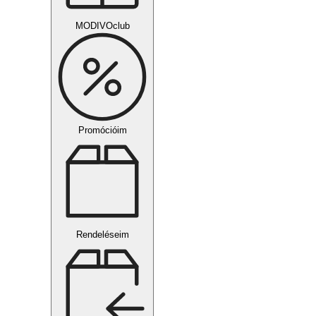
MODIVOclub
Promócióim
Rendeléseim