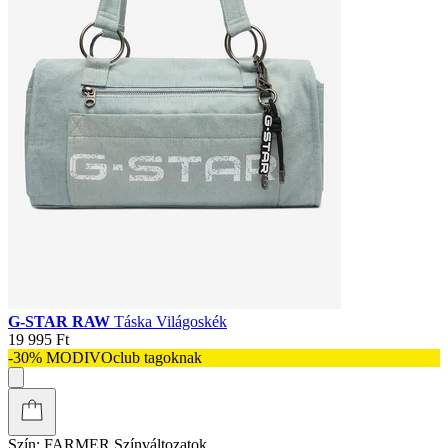
G-STAR RAW
Táska Világoskék
19 995 Ft
-30% MODIVOclub tagoknak
Szín:
FARMER
Színváltozatok