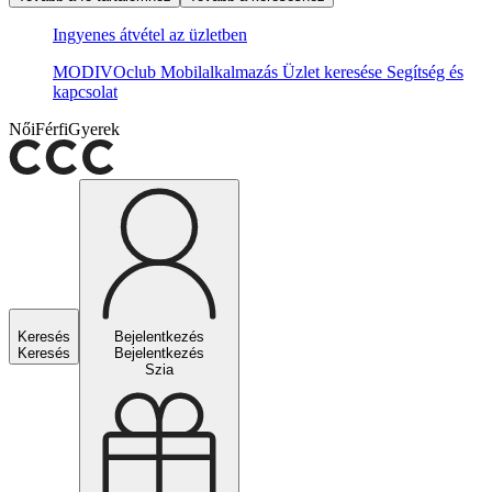
Ingyenes átvétel az üzletben
MODIVOclub
Mobilalkalmazás
Üzlet keresése
Segítség és
kapcsolat
Női
Férfi
Gyerek
Keresés
Bejelentkezés
Keresés
Bejelentkezés
Szia