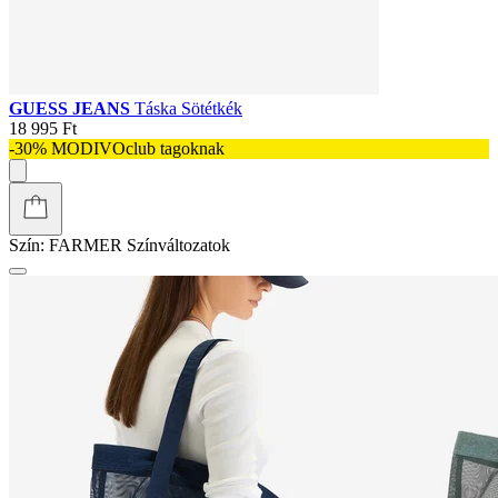
GUESS JEANS
Táska Sötétkék
18 995 Ft
-30% MODIVOclub tagoknak
Szín:
FARMER
Színváltozatok