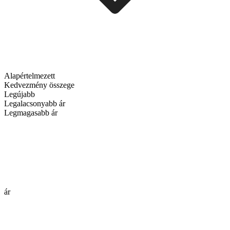
Alapértelmezett
Kedvezmény összege
Legújabb
Legalacsonyabb ár
Legmagasabb ár
ár