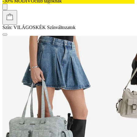
-30% MODIVOclub tagoknak
Szín:
VILÁGOSKÉK
Színváltozatok