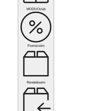
MODIVOclub
Promócióim
Rendeléseim