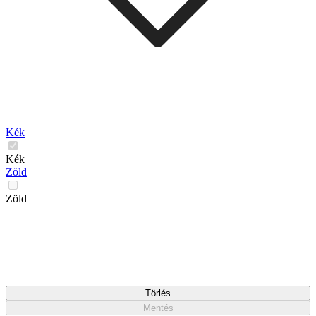
Kék
Kék
Zöld
Zöld
Törlés
Mentés