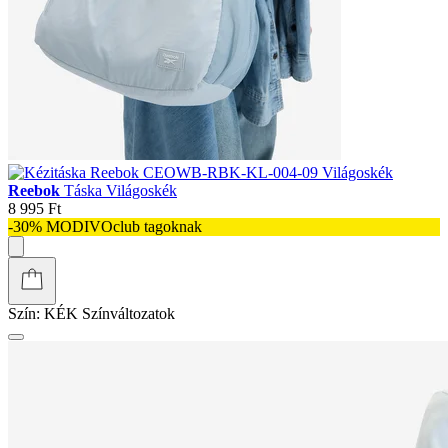
Reebok
Táska Világoskék
8 995 Ft
-30% MODIVOclub tagoknak
Szín:
KÉK
Színváltozatok